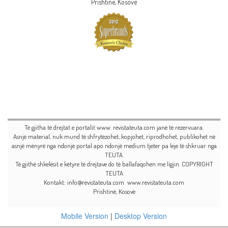
Prishtinë, Kosovë
Të gjitha të drejtat e portalit www. revistateuta.com janë të rezervuara.
Asnjë material, nuk mund të shfrytëzohet, kopjohet, riprodhohet, publikohet në
asnjë mënyrë nga ndonjë portal apo ndonjë medium tjeter pa leje të shkruar nga
TEUTA.
Të gjithë shkelësit e këtyre të drejtave do të ballafaqohen me ligjin. COPYRIGHT
TEUTA
Kontakt: info@revistateuta.com www.revistateuta.com
Prishtinë, Kosovë
Mobile Version
|
Desktop Version