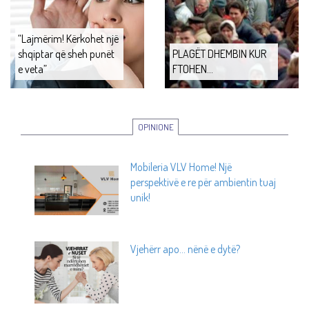
“Lajmërim! Kërkohet një
shqiptar që sheh punët
PLAGËT DHEMBIN KUR
e veta”
FTOHEN...
OPINIONE
Mobileria VLV Home! Një
perspektivë e re për ambientin tuaj
unik!
Vjehërr apo... nënë e dytë?