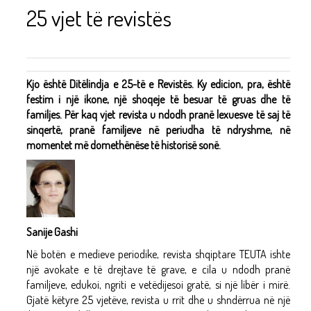
25 vjet të revistës
Kjo është Ditëlindja e 25-të e Revistës. Ky edicion, pra, është
festim i një ikone, një shoqeje të besuar të gruas dhe të
familjes. Për kaq vjet revista u ndodh pranë lexuesve të saj të
sinqertë, pranë familjeve në periudha të ndryshme, në
momentet më domethënëse të historisë sonë.
Sanije Gashi
Në botën e medieve periodike, revista shqiptare TEUTA ishte
një avokate e të drejtave të grave, e cila u ndodh pranë
familjeve, edukoi, ngriti e vetëdijesoi gratë, si një libër i mirë.
Gjatë këtyre 25 vjetëve, revista u rrit dhe u shndërrua në një