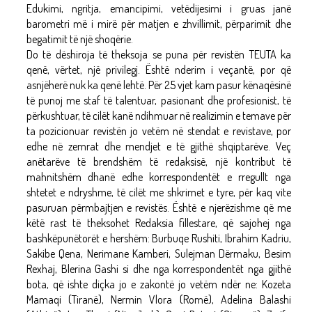
Edukimi, ngritja, emancipimi, vetëdijesimi i gruas janë
barometri më i mirë për matjen e zhvillimit, përparimit dhe
begatimit të një shoqërie.
Do të dëshiroja të theksoja se puna për revistën TEUTA ka
qenë, vërtet, një privilegj. Është nderim i veçantë, por që
asnjëherë nuk ka qenë lehtë. Për 25 vjet kam pasur kënaqësinë
të punoj me staf të talentuar, pasionant dhe profesionist, të
përkushtuar, të cilët kanë ndihmuar në realizimin e temave për
ta pozicionuar revistën jo vetëm në stendat e revistave, por
edhe në zemrat dhe mendjet e të gjithë shqiptarëve. Veç
anëtarëve të brendshëm të redaksisë, një kontribut të
mahnitshëm dhanë edhe korrespondentët e rregullt nga
shtetet e ndryshme, të cilët me shkrimet e tyre, për kaq vite
pasuruan përmbajtjen e revistës. Është e njerëzishme që me
këtë rast të theksohet Redaksia fillestare, që sajohej nga
bashkëpunëtorët e hershëm: Burbuqe Rushiti, Ibrahim Kadriu,
Sakibe Qena, Nerimane Kamberi, Sulejman Dërmaku, Besim
Rexhaj, Blerina Gashi si dhe nga korrespondentët nga gjithë
bota, që ishte diçka jo e zakontë jo vetëm ndër ne: Kozeta
Mamaqi (Tiranë), Nermin Vlora (Romë), Adelina Balashi