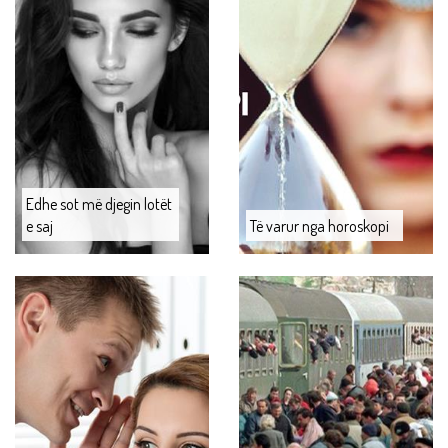
Edhe sot më djegin lotët
e saj
Të varur nga horoskopi