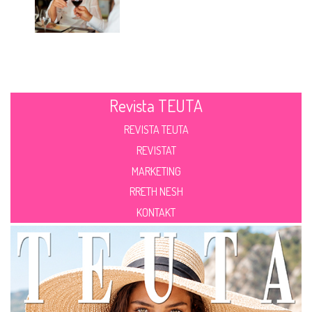
Revista TEUTA
REVISTA TEUTA
REVISTAT
MARKETING
RRETH NESH
KONTAKT