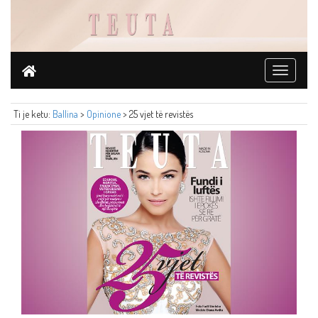
Toggle
navigati
Ti je ketu:
Ballina
>
Opinione
> 25 vjet të revistës