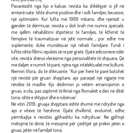
Pavarësisht nga kjo e kaluar, revista ka shkëlqyer si yll në
errësirë nate. Ishte shumë pozitive dhe i solli familjes, lexuesve,
një optimizëm. Kur lufta më 1999 mbaroi, dhe njerëzit u
gjendën të dërrmuar, revista u doli krah me numra specialë,
me qëllim rehabilitimi shpirtëror të familjes, të kthimit të
fëmijëve të traumatizuar në jetë normale…, por edhe me
suplemente, duke mundësuar një rehati familjare. Fundi i
luftës ishte fillimi i epokës së re për gratë. Gjatë edicioneve ndër
vite, revista shënoi vlerësime nga personalitete të shquara. Që
me daljen e numrit të parë, njëra nga intelektualet me kulturë,
Nermin Vlora, do të shkruante: “Kur për herë të parë botohet
një revistë për gruan shqiptare, ajo paraqet një ngjarje me
rëndësi të madhe. Kjo dëshmon jo vetëm emancipimin e
gruas, e cila, pas zaptimit të Ilirisë nga Romakët e deri në ditët
tona, ishte e shtypur dhe e robëruar’.
Në vitin 2019, gruaja shqiptare është shumë më ndryshe nga
ajo e viteve të hershme. Gjatë zhvillimit, evoluimit, edhe
përmbajtja e revistës gjithashtu ka ndryshuar. Ne gjithnjë
mëtojmë të dimë, të mësojmë për çështjet që prekin jetën e
gruas, jetën në familjet tona.