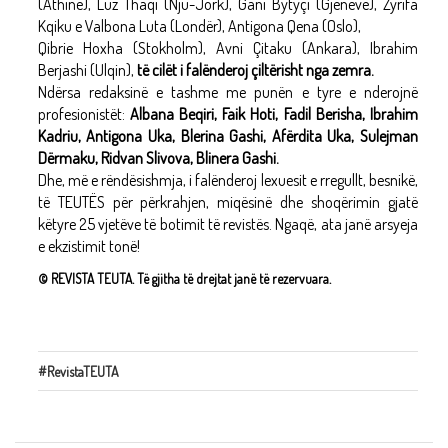
(Athinë), Luz Thaqi (Nju-Jork), Gani Bytyçi (Gjenevë), Zyrifa
Kqiku e Valbona Luta (Londër), Antigona Qena (Oslo),
Qibrie Hoxha (Stokholm), Avni Çitaku (Ankara), Ibrahim
Berjashi (Ulqin),
të cilët i falënderoj çiltërisht nga zemra.
Ndërsa redaksinë e tashme me punën e tyre e nderojnë
profesionistët:
Albana Beqiri, Faik Hoti, Fadil Berisha, Ibrahim
Kadriu, Antigona Uka, Blerina Gashi, Afërdita Uka, Sulejman
Dërmaku, Ridvan Slivova, Blinera Gashi.
Dhe, më e rëndësishmja, i falënderoj lexuesit e rregullt, besnikë,
të TEUTËS për përkrahjen, miqësinë dhe shoqërimin gjatë
këtyre 25 vjetëve të botimit të revistës. Ngaqë, ata janë arsyeja
e ekzistimit tonë!
© REVISTA TEUTA. Të gjitha të drejtat janë të rezervuara.
#RevistaTEUTA