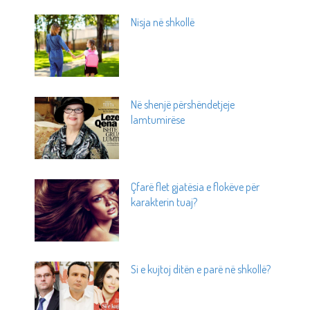
Nisja në shkollë
Në shenjë përshëndetjeje
lamtumirëse
Çfarë flet gjatësia e flokëve për
karakterin tuaj?
Si e kujtoj ditën e parë në shkollë?