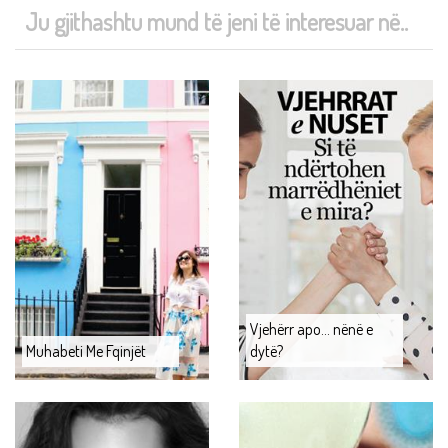
Ju gjithashtu mund të jeni të interesuar në..
Vjehërr apo... nënë e
Muhabeti Me Fqinjët
dytë?