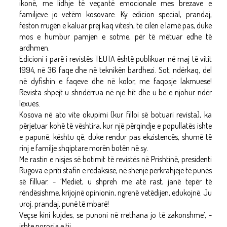
ikonë, me lidhje të veçantë emocionale mes brezave e
familjeve jo vetëm kosovare. Ky edicion special, prandaj,
feston rrugën e kaluar prej kaq vitesh, të cilën e lamë pas, duke
mos e humbur pamjen e sotme, për të mëtuar edhe të
ardhmen.
Edicioni i parë i revistës TEUTA është publikuar në maj të vitit
1994, në 36 faqe dhe në teknikën bardhezi. Sot, ndërkaq, del
në dyfishin e faqeve dhe në kolor, me faqosje lakmuese!
Revista shpejt u shndërrua në një hit dhe u bë e njohur ndër
lexues.
Kosova në ato vite okupimi (kur filloi së botuari revista), ka
përjetuar kohë të vështira, kur një përqindje e popullatës ishte
e papunë, kështu që, duke rendur pas ekzistencës, shumë të
rinj e familje shqiptare morën botën në sy.
Me rastin e nisjes së botimit të revistës në Prishtinë, presidenti
Rugova e priti stafin e redaksisë, në shenjë përkrahjeje të punës
së filluar. - ‘Mediet, u shpreh me atë rast, janë tepër të
rëndësishme, krijojnë opinionin, ngrenë vetëdijen, edukojnë. Ju
uroj, prandaj, punë të mbarë!
Veçse kini kujdes, se punoni në rrethana jo të zakonshme’, -
ishte porosia e tij.