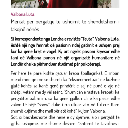
Valbona Luta:
Meritat për përgatitje të ushqimit të shëndetshëm i
takojnë nënës
Si korrespondente nga Londra e revistës “Teuta”, Valbona Luta,
është një nga femrat që pasionin ndaj gatimit e ushqen prej
kur ka qenë krejt e vogël. Ky art ngelet pasioni kryesor edhe
tani që Valbona punon në një organizatë humanitare në
Londër dhe ka përfunduar studimet për psikoterapi.
Për herë të parë kishte gatuar krepa (pallaçinka). E mban
mend mirë që më së shumti ka “eksperimentuar” në kuzhinë
gjatë kohës sa kanë qenë prindërit e saj në punë e ajo në
shtëpi, vetëm me dy vëllezërit. “Shumicën e rasteve, krepat i ka
përgatitur babai im, sa ka qenë gjallë, i cili e ka pasur edhe
zakon të bëjë “show” duke i rrotulluar ato në fultere. Kam
shumë kujtime dhe mall për atë kohë”, kujton Valbona.
Sot, si bashkëshorte dhe nënë e dy djemve, ajo i përgatit të
gjitha ushqimet me shumë dëshirë. “Shtrimit të tavolinës i