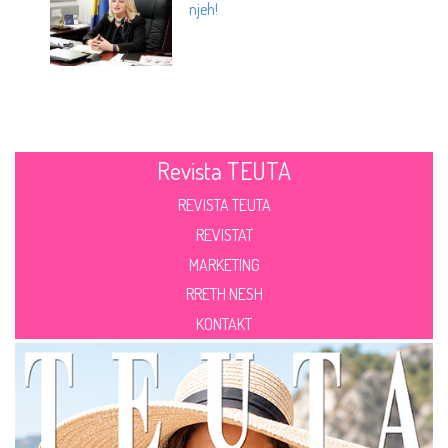
njeh!
Revista TEUTA
REVISTA TEUTA
REVISTAT
MARKETING
RRETH NESH
KONTAKT