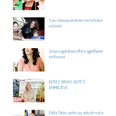
S’po e besoja ëndrrën më të bukur
në botë!
Zonja e gjykatave dhe e zgjedhjeve
në Kosovë
BOTA E GRUAS, BOTË E
DHIMBJEVE...
Edita Tahiri, ashtu siç askush nuk e