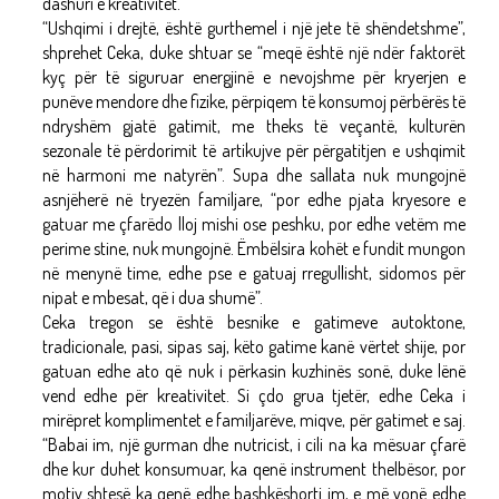
dashuri e kreativitet.
“Ushqimi i drejtë, është gurthemel i një jete të shëndetshme”,
shprehet Ceka, duke shtuar se “meqë është një ndër faktorët
kyç për të siguruar energjinë e nevojshme për kryerjen e
punëve mendore dhe fizike, përpiqem të konsumoj përbërës të
ndryshëm gjatë gatimit, me theks të veçantë, kulturën
sezonale të përdorimit të artikujve për përgatitjen e ushqimit
në harmoni me natyrën”. Supa dhe sallata nuk mungojnë
asnjëherë në tryezën familjare, “por edhe pjata kryesore e
gatuar me çfarëdo lloj mishi ose peshku, por edhe vetëm me
perime stine, nuk mungojnë. Ëmbëlsira kohët e fundit mungon
në menynë time, edhe pse e gatuaj rregullisht, sidomos për
nipat e mbesat, që i dua shumë”.
Ceka tregon se është besnike e gatimeve autoktone,
tradicionale, pasi, sipas saj, këto gatime kanë vërtet shije, por
gatuan edhe ato që nuk i përkasin kuzhinës sonë, duke lënë
vend edhe për kreativitet. Si çdo grua tjetër, edhe Ceka i
mirëpret komplimentet e familjarëve, miqve, për gatimet e saj.
“Babai im, një gurman dhe nutricist, i cili na ka mësuar çfarë
dhe kur duhet konsumuar, ka qenë instrument thelbësor, por
motiv shtesë ka qenë edhe bashkëshorti im, e më vonë edhe