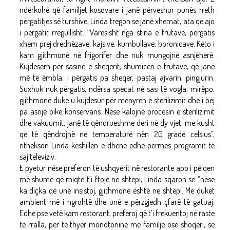
ndërkohë që familjet kosovare i janë përveshur punës rreth
përgatitjes së turshive, Linda tregon se janë xhemat, ata që ajo
i përgatit rregullisht. “Varësisht nga stina e frutave, përgatis
xhem prej dredhëzave, kajsive, kumbullave, boronicave. Këto i
kam gjithmonë në frigorifer dhe nuk mungojnë asnjëherë.
Kujdesem për sasinë e sheqerit, shumicën e frutave, që janë
më të ëmbla, i përgatis pa sheqer, pastaj ajvarin, pingjurin.
Suxhuk nuk përgatis, ndërsa specat në sasi të vogla, mirëpo,
gjithmonë duke u kujdesur për mënyrën e sterilizimit dhe i bëj
pa asnjë pikë konservans. Nëse kalojnë procesin e sterilizimit
dhe vakuumit, janë të qëndrueshme deri në dy vjet, me kusht
që të qëndrojnë në temperaturë nën 20 gradë celsius”,
rithekson Linda këshillën e dhënë edhe përmes programit të
saj televiziv.
E pyetur nëse preferon të ushqyerit në restorante apo i pëlqen
më shumë që miqtë t’i ftojë në shtëpi, Linda sqaron se “nëse
ka diçka që unë insistoj, gjithmonë është në shtëpi. Më duket
ambient më i ngrohtë dhe unë e përzgjedh çfarë të gatuaj.
Edhe pse vetë kam restorant, preferoj që t’i frekuentoj në raste
të rralla, për të thyer monotoninë me familje ose shoqëri, se