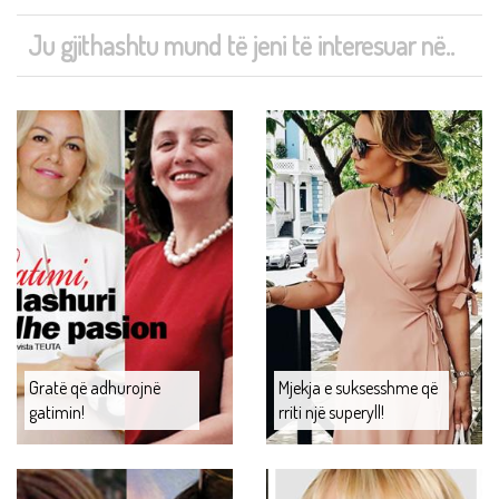
Ju gjithashtu mund të jeni të interesuar në..
Gratë që adhurojnë
Mjekja e suksesshme që
gatimin!
rriti një superyll!