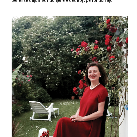
bëhen të shijshme, ndonjëherë dështoj”, përfundon ajo.