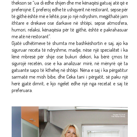
thekson se “ua di edhe shijen dhe me kënaqësi gatuaj atë që e
preferojnë. E preferoj edhe të ushqyerit në restorant, sepse për
të gjithë është më e lehtë, pse jo një ndryshim, megjithatë jam
ithtare e drekave ose darkave në shtëpi, sepse atmosfera,
humori, relaksi, kënaqësia për të gjithë, është e pakrahasuar
me atë në restorant”.
Gjatë udhëtimeve të shumta me bashkëshortin e saj, ajo ka
siguruar receta të ndryshme, madje, nëse një specialitet i ka
lënë mbresë për shije ose bukuri dekori, ka bërë çmos të
sigurojë recetën, ose e ka analizuar mirë, në mënyrë që ta
gatuante sapo të kthehej në shtëpi. Nëna e saj i ka përgatitur
sarmatë me mish bibe, dhe Ceka tani i përgatit, së paku një
herë gjatë dimrit, e kjo ngelet edhe një nga recetat e saj të
preferuara.