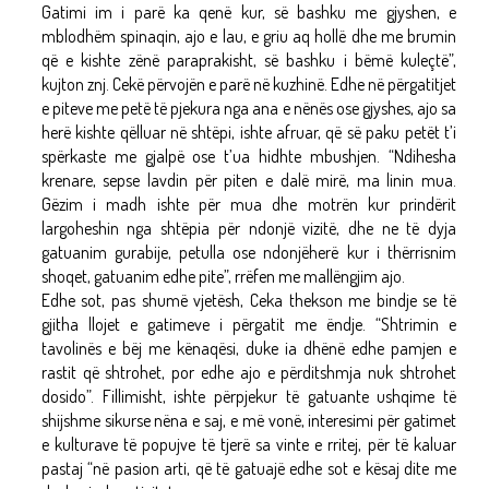
Gatimi im i parë ka qenë kur, së bashku me gjyshen, e
mblodhëm spinaqin, ajo e lau, e griu aq hollë dhe me brumin
që e kishte zënë paraprakisht, së bashku i bëmë kuleçtë”,
kujton znj. Cekë përvojën e parë në kuzhinë. Edhe në përgatitjet
e piteve me petë të pjekura nga ana e nënës ose gjyshes, ajo sa
herë kishte qëlluar në shtëpi, ishte afruar, që së paku petët t’i
spërkaste me gjalpë ose t’ua hidhte mbushjen. “Ndihesha
krenare, sepse lavdin për piten e dalë mirë, ma linin mua.
Gëzim i madh ishte për mua dhe motrën kur prindërit
largoheshin nga shtëpia për ndonjë vizitë, dhe ne të dyja
gatuanim gurabije, petulla ose ndonjëherë kur i thërrisnim
shoqet, gatuanim edhe pite”, rrëfen me mallëngjim ajo.
Edhe sot, pas shumë vjetësh, Ceka thekson me bindje se të
gjitha llojet e gatimeve i përgatit me ëndje. “Shtrimin e
tavolinës e bëj me kënaqësi, duke ia dhënë edhe pamjen e
rastit që shtrohet, por edhe ajo e përditshmja nuk shtrohet
dosido”. Fillimisht, ishte përpjekur të gatuante ushqime të
shijshme sikurse nëna e saj, e më vonë, interesimi për gatimet
e kulturave të popujve të tjerë sa vinte e rritej, për të kaluar
pastaj “në pasion arti, që të gatuajë edhe sot e kësaj dite me