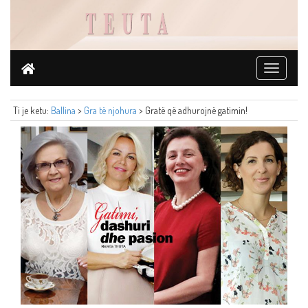
Toggle
navigati
Ti je ketu:
Ballina
>
Gra të njohura
> Gratë që adhurojnë gatimin!