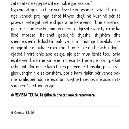
zaten atë që e gjej në shtëpi, nuk e gjej askund”.
Nga vizitat që u ka bërë vendeve të ndryshme, Italia është një
nga vendet prej nga është kthyer drejt në kuzhinë për të
provuar vetë gatimet e shijuara në këtë vend. “Unë e preferoj
pak më shumë ushqimin mediteran. Thjeshtësia e tyre më ka
lënë mbresa. Italianët gatuajnë thjesht, shijshëm dhe
shëndetshëm. Ndoshta pak vaj ulliri, ndonjë borzilok, ose
ndonjë xhem, buka e mirë me shumë lloje drithërash, ndonjë
djathë i mirë dhie apo deleje, ajo për mua është top. Italia
është vendi që më ka lënë mbresa të thella për sa i përket
ushqimit, dhe nuk e kam fjalën për vendet turistike, pasi aty e
gjen ushqimin e zakonshëm, por e kam fjalën për vende pak
më rurale, për ndonjë restorant krejt të thjeshtë, me ushqim të
shijshëm”, përfundon ajo.
© REVISTA TEUTA. Të gjitha të drejtat janë të rezervuara.
#RevistaTEUTA