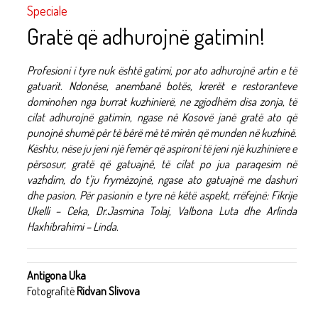
Speciale
Gratë që adhurojnë gatimin!
Profesioni i tyre nuk është gatimi, por ato adhurojnë artin e të
gatuarit. Ndonëse, anembanë botës, krerët e restoranteve
dominohen nga burrat kuzhinierë, ne zgjodhëm disa zonja, të
cilat adhurojnë gatimin, ngase në Kosovë janë gratë ato që
punojnë shumë për të bërë më të mirën që munden në kuzhinë.
Kështu, nëse ju jeni një femër që aspironi të jeni një kuzhiniere e
përsosur, gratë që gatuajnë, të cilat po jua paraqesim në
vazhdim, do t’ju frymëzojnë, ngase ato gatuajnë me dashuri
dhe pasion. Për pasionin e tyre në këtë aspekt, rrëfejnë: Fikrije
Ukelli – Ceka, Dr.Jasmina Tolaj, Valbona Luta dhe Arlinda
Haxhibrahimi – Linda.
Antigona Uka
Fotografitë
Ridvan Slivova