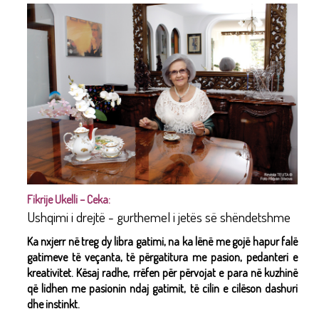
Fikrije Ukelli – Ceka:
Ushqimi i drejtë - gurthemel i jetës së shëndetshme
Ka nxjerr në treg dy libra gatimi, na ka lënë me gojë hapur falë
gatimeve të veçanta, të përgatitura me pasion, pedanteri e
kreativitet. Kësaj radhe, rrëfen për përvojat e para në kuzhinë
që lidhen me pasionin ndaj gatimit, të cilin e cilëson dashuri
dhe instinkt.