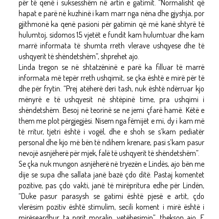
për të qenë i suksesshëm në artin e gatimit. “Normalisht që
hapat e parë në kuzhinë i kam marr nga nëna dhe gjyshja, por
gjithmonë ka qenë pasioni për gatimin që më kanë shtyrë të
hulumtoj, sidomos 15 vjetët e fundit kam hulumtuar dhe kam
marrë informata të shumta rreth vlerave ushqyese dhe të
ushqyerit të shëndetshëm”, shprehet ajo.
Linda tregon se në shtatzëninë e parë ka filluar të marrë
informata më tepër rreth ushqimit, se çka është e mirë për të
dhe për frytin. “Prej atëherë deri tash, nuk është ndërruar kjo
mënyrë e të ushqyesit në shtëpinë time, pra ushqimi i
shëndetshëm. Besoj në teorinë se ne jemi çfarë hamë. Këtë e
them me plot përgjegjësi. Nisem nga fëmijët e mi, dy i kam më
të rritur, tjetri është i vogël, dhe e shoh se s’kam pediatër
personal dhe kjo më bën të ndihem krenare, pasi s’kam pasur
nevojë asnjëherë për mjek, falë të ushqyerit të shëndetshëm”.
Se çka nuk mungon asnjëherë në tryezën e Lindës, ajo bën me
dije se supa dhe sallata janë bazë çdo ditë. Pastaj komentet
pozitive, pas çdo vakti, janë të mirëpritura edhe për Lindën,
“Duke pasur parasysh se gatimi është pjesë e artit, çdo
vlerësim pozitiv është stimulim, secili koment i mirë është i
mirëseardhur, ta ngrit moralin, vetëbesimin”, thekson ajo. E