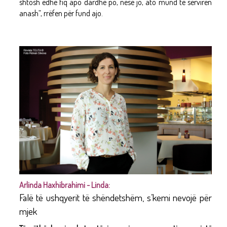
shtosh edhe fiq apo dardhë po, nëse jo, ato mund të serviren
anash”, rrëfen për fund ajo.
Arlinda Haxhibrahimi - Linda:
Falë të ushqyerit të shëndetshëm, s’kemi nevojë për
mjek