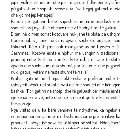
japin vullnet edhe më tutje për të gatuar. Edhe për mysafirë
përgatis shumë shpesh, sepse dua t’ua tregoj gatimet e mia
dhe kjo më jep kënaqësi”.
Pasioni për gatimin bëhet shpesh edhe temë bisedash mes
shoqesh prej nga shkëmbehen receta të ndryshme të gatimit.
E tani në dimer, sofrat kosovare nuk janë të plota pa ushqim
tradicional, siç janë turshitë, ajvari, suxhuku, pogaçet apo
llokumet. Këto ushqime nuk mungojnë as në tryezën e Dr.
Jasminës. “Kosova është e njohur me ushqimin tradicional,
prandaj edhe kuzhina ime ka këtë ushqim. Unë turshitë,
ajvarin dhe suxhukun i dua shumë, por llokumet dhe pogaçet
nuk i gatuaj, vetëm në raste shumë të rralla”.
Krahas gatimit në shtëpi, doktoresha e preferon edhe të
ushqyerit nëpër restorante, pasi del me shoqëri dhe kënaqen
bashkë. “Por, gatimi në shtëpi dhe të gatuash për miqtë është
një kënaqësi e veçantë dhe një ambient që ti e krijon vetë”,
thekson ajo.
Nga vizitat që u ka bërë vendeve të ndryshme, ka ngelur e
impresionuar me gatime të ndryshme, shumë prej të cilave ka
provuar t’i përgatisë posa është kthyer në shtëpi. “Ndonjëherë