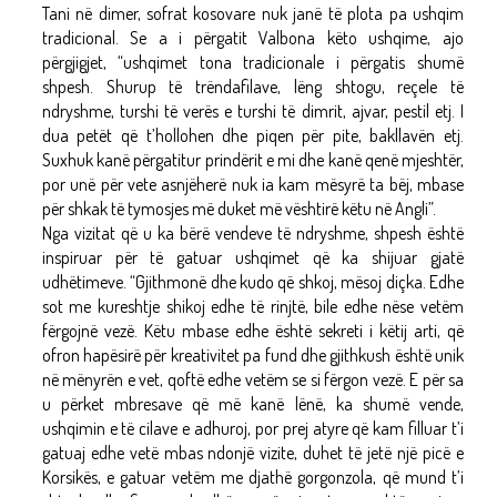
Tani në dimer, sofrat kosovare nuk janë të plota pa ushqim
tradicional. Se a i përgatit Valbona këto ushqime, ajo
përgjigjet, “ushqimet tona tradicionale i përgatis shumë
shpesh. Shurup të trëndafilave, lëng shtogu, reçele të
ndryshme, turshi të verës e turshi të dimrit, ajvar, pestil etj. I
dua petët që t’hollohen dhe piqen për pite, bakllavën etj.
Suxhuk kanë përgatitur prindërit e mi dhe kanë qenë mjeshtër,
por unë për vete asnjëherë nuk ia kam mësyrë ta bëj, mbase
për shkak të tymosjes më duket më vështirë këtu në Angli”.
Nga vizitat që u ka bërë vendeve të ndryshme, shpesh është
inspiruar për të gatuar ushqimet që ka shijuar gjatë
udhëtimeve. “Gjithmonë dhe kudo që shkoj, mësoj diçka. Edhe
sot me kureshtje shikoj edhe të rinjtë, bile edhe nëse vetëm
fërgojnë vezë. Këtu mbase edhe është sekreti i këtij arti, që
ofron hapësirë për kreativitet pa fund dhe gjithkush është unik
në mënyrën e vet, qoftë edhe vetëm se si fërgon vezë. E për sa
u përket mbresave që më kanë lënë, ka shumë vende,
ushqimin e të cilave e adhuroj, por prej atyre që kam filluar t’i
gatuaj edhe vetë mbas ndonjë vizite, duhet të jetë një picë e
Korsikës, e gatuar vetëm me djathë gorgonzola, që mund t’i