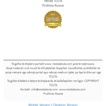
"Revista TEUTA"
Prishtinë, Kosovë
Të gjitha të drejtat e portalit www. revistateuta.com janë të rezervuara.
Asnjë material, nuk mund të shfrytëzohet, kopjohet, riprodhohet, publikohet në
asnjë mënyrë nga ndonjë portal apo ndonjë medium tjeter pa leje të shkruar nga
TEUTA.
Të gjithë shkelësit e këtyre të drejtave do të ballafaqohen me ligjin. COPYRIGHT
TEUTA
Kontakt: info@revistateuta.com www.revistateuta.com
Prishtinë, Kosovë
Mobile Version
|
Desktop Version