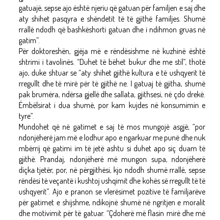
gatuajë, sepse ajo është njeriu që gatuan për familjen e saj dhe
aty shihet pasqyra e shëndetit të të gjithë familjes. Shumë
rrallë ndodh që bashkëshorti gatuan dhe i ndihmon gruas në
gatim”.
Për doktoreshën, gjëja më e rëndësishme në kuzhinë është
shtrimi i tavolinës. “Duhet të bëhet bukur dhe me stil”, thotë
ajo, duke shtuar se “aty shihet gjithë kultura e të ushqyerit të
rregullt dhe të mirë për të gjithë ne. I gatuaj të gjitha, shumë
pak brumëra, ndërsa gjellë dhe sallata, gjithsesi, në çdo drekë.
Ëmbëlsirat i dua shumë, por kam kujdes në konsumimin e
tyre”.
Mundohet që në gatimet e saj të mos mungojë asgjë, “por
ndonjëherë jam më e lodhur apo e ngarkuar me punë dhe nuk
mbërrij që gatimi im të jetë ashtu si duhet apo siç duam të
gjithë. Prandaj, ndonjëherë më mungon supa, ndonjëherë
diçka tjetër, por, në përgjithësi, kjo ndodh shumë rrallë, sepse
rëndësi të veçantë i kushtoj ushqimit dhe kohës së rregullt të të
ushqyerit”. Ajo e pranon se vlerësimet pozitive të familjarëve
për gatimet e shijshme, ndikojnë shumë në ngritjen e moralit
dhe motivimit për të gatuar. “Çdoherë më flasin mirë dhe më