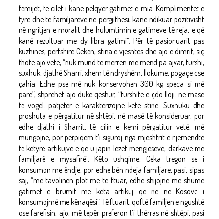
fëmijët, të cilët i kanë pëlqyer gatimet e mia. Komplimentet e
tyre dhe të familjarëve në përgjithësi, kanë ndikuar pozitivisht
në ngritjen e moralit dhe hulumtimin e gatimeve të reja, e që
kanë rezultuar me dy libra gatimi”. Për të pasionuarit pas
kuzhinës, përfshirë Cekën, stina e vjeshtës dhe ajo e dimrit, siç
thotë ajo vetë, “nuk mund të merren me mend pa ajvar, turshi,
suxhuk, djathë Sharri, xhem të ndryshëm, llokume, pogaçe ose
çahia. Edhe pse më nuk konservohen 300 kg speca si më
parë”, shprehet ajo duke qeshur, “turshitë e çdo lloji, në masë
të vogël, patjetër e karakterizojnë këtë stinë. Suxhuku dhe
proshuta e përgatitur në shtëpi, në masë të konsideruar, por
edhe djathi i Sharrit, të cilin e kemi përgatitur vetë, më
mungojnë, por përpiqem t’i siguroj nga mjeshtrit e njëmendtë
të këtyre artikujve e që u japin lezet mëngjeseve, darkave me
familjarë e mysafirë”. Këto ushqime, Ceka tregon se i
konsumon me ëndje, por edhe bën ndeja familjare, pasi, sipas
saj, “me tavolinën plot me të ftuar, edhe shijojnë më shumë
gatimet e brumit me këta artikuj që ne në Kosovë i
konsumojmë me kënaqësi”. Të ftuarit, qoftë familjen e ngushtë
ose farefisin, ajo, më tepër preferon t’i thërras në shtëpi, pasi