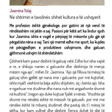
Jasmina Tolaj:
Në shtrimin e tavolinës shihet kultura e të ushqyerit
Me profesion është gjinekologe, por gatimi zë një vend të
rëndësishëm në jetën e saj. Pasioni për këtë art ka lindur qysh
kur Jasmina ishte e vogël e përpiqej të mësonte çdo gjë që
përgatiste nëna e saj. Tani që merret edhe me sport, ka kujdes
në përzgjedhjen e produkteve ushqimore, dhe gatuan
gjithmonë ushqim të shëndetshëm
Çdoherë kam pasur dëshirë të gatuaj vetë. Edhe kur isha vajzë
e re, e shikoja nanën si gatuante dhe dëshiroja të merrja
mësim nga ajo”, rrëfen Dr. Jasmina. “Ajo që fillova të mësoj të
gatuaj ishin gjellët që nana ime i gatuante, por më kujtohet,
ishte mjaft vështirë ta bëja ashtu shijshëm, siç i bënte ajo. Isha
e ngarkuar me studime dhe nana nuk më angazhonte shumë
në kuzhinë”, tregon ajo duke kujtuar fjalët e nënës, “thoshte që
shumë me rëndësi është të mësosh të gatuash, por më me
rëndësi është të mbaroj studimet dhe pastaj do t’i mësoj të
gjitha, kur kam vullnet dhe dëshirë. Femra duhet të dijë të