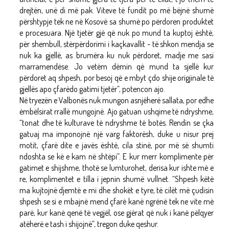
drejtën, unë di më pak. Viteve të fundit po më bëjnë shumë
përshtypje tek ne në Kosovë sa shumë po përdoren produktet
e procesuara. Një tjetër gjë që nuk po mund ta kuptoj është,
për shembull, stërpërdorimi i kaçkavallit - të shkon mendja se
nuk ka gjellë, as brumëra ku nuk përdoret, madje me sasi
marramendëse. Jo vetëm dëmin që mund ta sjellë kur
përdoret aq shpesh, por besoj që e mbyt çdo shije origjinale të
gjellës apo çfarëdo gatimi tjetër”, potencon ajo.
Në tryezën e Valbonës nuk mungon asnjëherë sallata, por edhe
ëmbëlsirat rrallë mungojnë. Ajo gatuan ushqime të ndryshme,
“tonat dhe të kulturave të ndryshme të botës. Rendin se çka
gatuaj ma imponojnë një varg faktorësh, duke u nisur prej
motit, çfarë dite e javës është, cila stinë, por më së shumti
ndoshta se kë e kam në shtëpi”. E kur merr komplimente për
gatimet e shijshme, thotë se lumturohet, derisa kur ishte më e
re, komplimentet e tilla i jepnin shumë vullnet. “Shpesh këtë
ma kujtojnë djemtë e mi dhe shokët e tyre, të cilët më çudisin
shpesh se si e mbajnë mend çfarë kanë ngrënë tek ne vite më
parë, kur kanë qenë të vegjël, ose gjërat që nuk i kanë pëlqyer
atëherë e tash i shijojnë”, tregon duke qeshur.