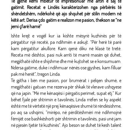
Të gjithë kemi mbetur të impresionuar me artin e saj të
gatimit. Recetat e Lindës karakterizohen nga përbërës të
shëndetshëm, ndërkohë që ajo shquhet për stilin modern në
këtë art. Derisa çdo gatim e realizon me pasion, thekson se “ne
jemi çfarë hamë”
Ishte krejt e vogël kur ia kishte mësyrë kuzhinës për të
përgatitur një recetë, pa ndihmën e askujt. “Për herë të parë
kam përgatitur akullore. Kam qenë diku në klasë të tretë.
Receta më dështoi, pasi nuk arriti të marrë masën që duhet,
megjithatë ishte e shijshme dhe më kujtohet se e konsumuam.
Ndërsa gatime, duke i ndihmuar nënës ose gjyshes, kam filluar
pak më herët”, tregon Linda.
Të gjitha i bën me pasion, por brumërat i pëlqen shumë, e
megjithatë i gatuan me rezerva për shkak të vlerave ushqyese
që na japin. “Më me kënaqësi i përgatis perimet, supat etj.” Kur
bëhet fjalë për shtrimin e tavolinës, Linda rrëfen se ky aspekt
është me të vërtetë një prej kënaqësive shumë të rëndësishme,
po aq sa ushqimi, “mirëpo, në përditëshmëri më ndihmojnë
fëmijët ose bashkëshorti për shtrimin e tavolinës, pasi unë jam
në pjesën tjetër të kuzhinës”. Ajo beson se duhet të kesh talent