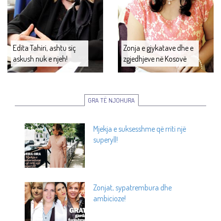
Edita Tahiri, ashtu siç
Zonja e gjykatave dhe e
askush nuk e njeh!
zgjedhjeve në Kosovë
GRA TË NJOHURA
Mjekja e suksesshme që rriti një
superyll!
Zonjat, sypatrembura dhe
ambicioze!