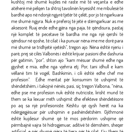
kushtoj më shumë kujdes në raste më të veçanta e edhe
atëherë më pëlqen ta shtroj tavolinën kryesisht me mbulesë të
bardhë apo në ndonjë ngjyrë tjetër të çelët, por jo të ngarkuara
me shumë ngjyra. Nuk e preferoj të jetë e stërngarkuar as me
aksesorë. Ruaj ende edhe gjëra nga paja, të qëndisura, pastaj
një komplet të pecetave të bardha me nga një qershi të
qëndisur në qoshe, të cilat i ka punuar nëna ime me dorë para
më shumë se tridhjetë vjetësh”, tregon ajo. Nëna është njeriu i
parë, prej së cilës Valbonës i është krijuar pasioni dhe dashuria
për gatimin, “por”, shton ajo “kam mësuar shumë edhe nga
gjyshet e mia, edhe nga vjehrra etj. Por, tani idhull e kam
vëllanë tim të vogël, Bashkimin, i cili është edhe chef me
profesion”. Edhe meritat për konsumim të ushqimit të
shëndetshëm, i takojnë nënës, pasi, siç tregon Valbona, “nëna,
edhe pse me profesion nuk është nutriciste, lirisht mund të
them se ka lexuar rreth ushqimit dhe efekteve shëndetësore
po aq sa një profesioniste. Kështu që qysh herët na ka
ndërgjegjësuar për ushqimin e pashëndetshëm. Gjithmonë
është kujdesur shumë që të mos përdorim ushqime që
përmbajnë vajra të hidrogjenuar, aditivë të dëmshëm, sheqer
artificial, e për shumë gjëra të tjera për të cilat, t’ju them të