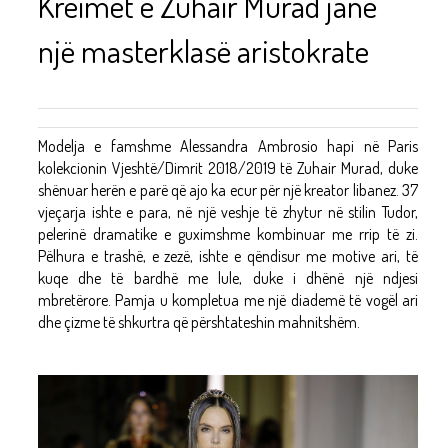
Kreimet e Zuhair Murad janë
një masterklasë aristokrate
Modelja e famshme Alessandra Ambrosio hapi në Paris
kolekcionin Vjeshtë/Dimrit 2018/2019 të Zuhair Murad, duke
shënuar herën e parë që ajo ka ecur për një kreator libanez. 37
vjeçarja ishte e para, në një veshje të zhytur në stilin Tudor,
pelerinë dramatike e guximshme kombinuar me rrip të zi.
Pëlhura e trashë, e zezë, ishte e qëndisur me motive ari, të
kuqe dhe të bardhë me lule, duke i dhënë një ndjesi
mbretërore. Pamja u kompletua me një diademë të vogël ari
dhe çizme të shkurtra që përshtateshin mahnitshëm.