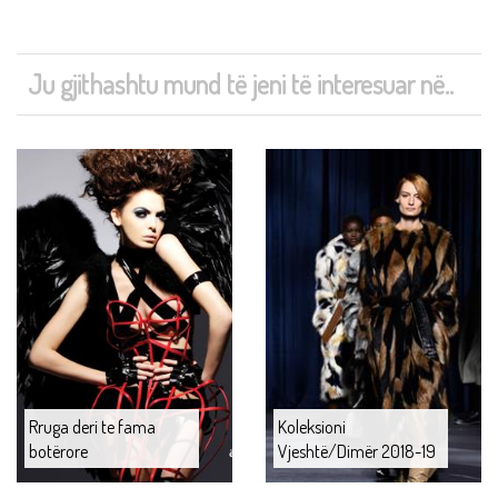
Ju gjithashtu mund të jeni të interesuar në..
Rruga deri te fama
Koleksioni
botërore
Vjeshtë/Dimër 2018-19