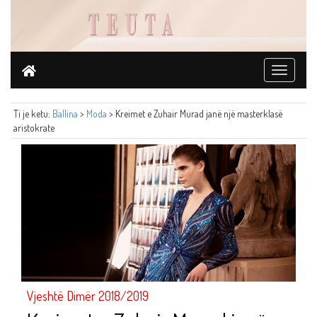
Toggle
navigati
Ti je ketu:
Ballina
>
Moda
> Kreimet e Zuhair Murad janë një masterklasë
aristokrate
Vjeshtë Dimër 2018/2019