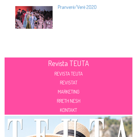
Pranverë/Verë 2020
Revista TEUTA
REVISTA TEUTA
REVISTAT
MARKETING
RRETH NESH
KONTAKT