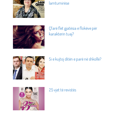
lamtumirëse
Çfarë flet gjatësia e flokëve për
karakterin tuaj?
Si e kujtoj ditën e parë në shkollë?
25 vjet të revistës