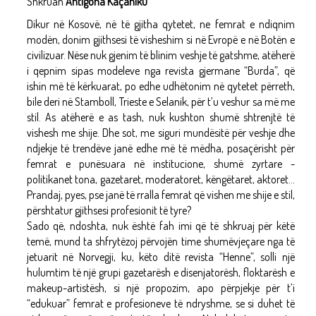
Shkruan
Antigona Kaçaniku
Dikur në Kosovë, në të gjitha qytetet, ne femrat e ndiqnim
modën, donim gjithsesi të visheshim si në Evropë e në Botën e
civilizuar. Nëse nuk gjenim të blinim veshje të gatshme, atëherë
i qepnim sipas modeleve nga revista gjermane “Burda”, që
ishin më të kërkuarat, po edhe udhëtonim në qytetet përreth,
bile deri në Stamboll, Trieste e Selanik, për t’u veshur sa më me
stil. As atëherë e as tash, nuk kushton shumë shtrenjtë të
vishesh me shije. Dhe sot, me siguri mundësitë për veshje dhe
ndjekje të trendëve janë edhe më të mëdha, posaçërisht për
femrat e punësuara në institucione, shumë zyrtare -
politikanet tona, gazetaret, moderatoret, këngëtaret, aktoret...
Prandaj, pyes, pse janë të rralla femrat që vishen me shije e stil,
përshtatur gjithsesi profesionit të tyre?
Sado që, ndoshta, nuk është fah imi që të shkruaj për këtë
temë, mund ta shfrytëzoj përvojën time shumëvjeçare nga të
jetuarit në Norvegji, ku, këto ditë revista “Henne”, solli një
hulumtim të një grupi gazetarësh e disenjatorësh, floktarësh e
makeup-artistësh, si një propozim, apo përpjekje për t’i
“edukuar” femrat e profesioneve të ndryshme, se si duhet të