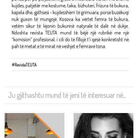
kujdes, patjetër me kostume, taka, bizhuteri, frizura të bukura,
kapela dhe, gjithsesi - kujdesshëm të grimuara, porse buzëkuqi
nuk guxon të mungojë. Kosova ka vërtet femra të bukura,
vetëm sikur të lejonin bukurinë natyrale të dalë në dukje.
Ndoshta revista TEUTA mund të bëjë një rubrikë me një
“komision” profesional, i cili do të fillojë t’i qesë konkretisht në
pah të metat e të mirat në veshjet e femrave tona.
#RevistaTEUTA
Ju gjithashtu mund të jeni të interesuar në..