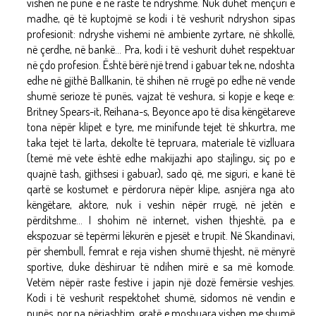
vishen në punë e në raste të ndryshme. Nuk duhet mençuri e
madhe, që të kuptojmë se kodi i të veshurit ndryshon sipas
profesionit: ndryshe vishemi në ambiente zyrtare, në shkollë,
në çerdhe, në bankë... Pra, kodi i të veshurit duhet respektuar
në çdo profesion. Është bërë një trend i gabuar tek ne, ndoshta
edhe në gjithë Ballkanin, të shihen në rrugë po edhe në vende
shumë serioze të punës, vajzat të veshura, si kopje e keqe e:
Britney Spears-it, Reihana-s, Beyonce apo të disa këngëtareve
tona nëpër klipet e tyre, me minifunde tejet të shkurtra, me
taka tejet të larta, dekolte të tepruara, materiale të vizlluara
(temë më vete është edhe makijazhi apo stajlingu, siç po e
quajnë tash, gjithsesi i gabuar), sado që, me siguri, e kanë të
qartë se kostumet e përdorura nëpër klipe, asnjëra nga ato
këngëtare, aktore, nuk i veshin nëpër rrugë, në jetën e
përditshme... I shohim në internet, vishen thjeshtë, pa e
ekspozuar së tepërmi lëkurën e pjesët e trupit. Në Skandinavi,
për shembull, femrat e reja vishen shumë thjesht, në mënyrë
sportive, duke dëshiruar të ndihen mirë e sa më komode.
Vetëm nëpër raste festive i japin një dozë femërsie veshjes.
Kodi i të veshurit respektohet shumë, sidomos në vendin e
punës, por pa përjashtim, gratë e moshuara vishen me shumë