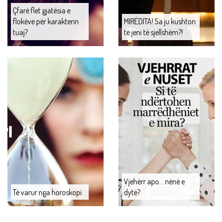
Çfarë flet gjatësia e
flokëve për karakterin
MIRËDITA! Sa ju kushton
tuaj?
të jeni të sjellshëm?!
Vjehërr apo... nënë e
Të varur nga horoskopi
dytë?