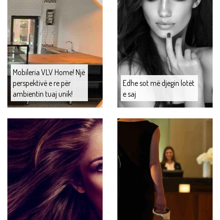
Mobileria VLV Home! Një
perspektivë e re për
Edhe sot më djegin lotët
ambientin tuaj unik!
e saj