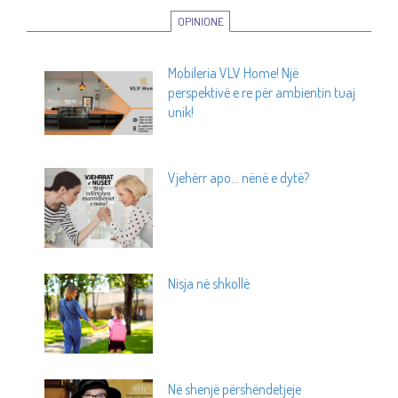
OPINIONE
Mobileria VLV Home! Një
perspektivë e re për ambientin tuaj
unik!
Vjehërr apo... nënë e dytë?
Nisja në shkollë
Në shenjë përshëndetjeje