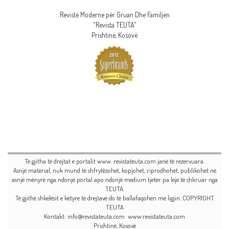
Revistë Moderne për Gruan Dhe Familjen
"Revista TEUTA"
Prishtinë, Kosovë
Të gjitha të drejtat e portalit www. revistateuta.com janë të rezervuara.
Asnjë material, nuk mund të shfrytëzohet, kopjohet, riprodhohet, publikohet në
asnjë mënyrë nga ndonjë portal apo ndonjë medium tjeter pa leje të shkruar nga
TEUTA.
Të gjithë shkelësit e këtyre të drejtave do të ballafaqohen me ligjin. COPYRIGHT
TEUTA
Kontakt: info@revistateuta.com www.revistateuta.com
Prishtinë, Kosovë