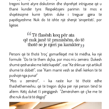
tregoni kurrë atyre diskutimin dhe shprehjet intriguese që u
thanë kundër tyre. Respektojeni parimin: të mos e
shqetësojmë kurrë tjetrin duke i treguar gjëra të
papëlqyeshme. Nuk do të ishte një shenjë `sinqeriteti`, por
ligësie.
Personi që të thotë `troç` gomarllëqet më të mëdha, ka një
formulë: "Do të të them diçka, por mos m`u zemëro. Dukesh
shumë qesharake me këtë kapelë!", ose "Ke shkruar një artikull
shumë të dobët!", ose "Kam marrë vesh se shefi kërkon të të
pushojë nga puna!"
"Mos u zemëro!", - ka raste kur të thotë edhe
thashethemexhiu, që të tregon diçka për një person tënd të
afërm. Këtij duhet t`i përgjigjesh: "Zemërohem që ç`ke me të
dhe nuk dua të të dëgjoj!"