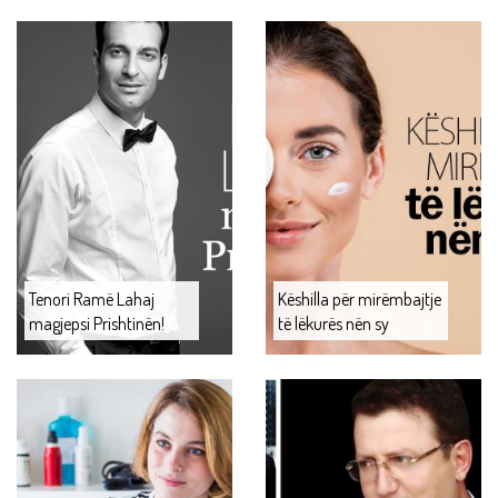
Tenori Ramë Lahaj
Këshilla për mirëmbajtje
magjepsi Prishtinën!
të lëkurës nën sy