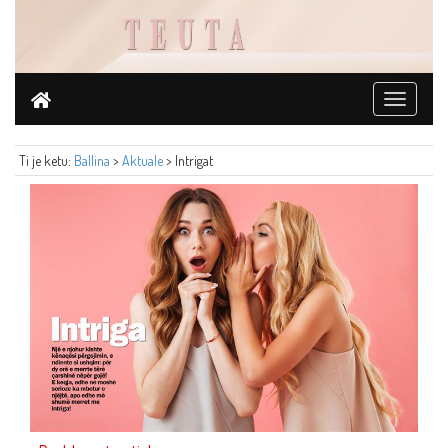
Toggle
navigati
Ti je ketu:
Ballina
>
Aktuale
> Intrigat