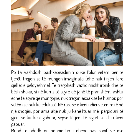
Po ta vazhdosh bashkëbisedimin duke folur vetëm për të
tjerët, tregon se të mungon imagjinata (dhe nuk i njeh fare
sjelljet e pëlqyeshme). Të tregohesh vazhdimisht ironik dhe të
bësh shaka, si në kurriz të atyre që janë të pranishëm, ashtu
edhe të atyre që mungojnë, nuk tregon aspak se ke humor, por
vetëm se nuk ke edukatë. Në rast se e keni ndier veten mirë në
një shoqëri, por ama atje nuk ju kanë ftuar më, përpiquni të
gjeni se ku keni gabuar, sepse të jeni të sigurt se diku keni
gabuar.
Mund të ndodh që ndonjë tip i dhënë pas shpifjeve ose