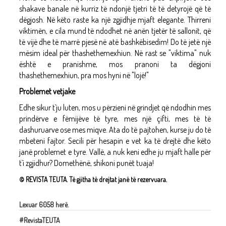
shakave banale në kurriz të ndonjë tjetri të të detyrojë që të
dëgjosh. Në këto raste ka një zgjidhje mjaft elegante. Thirreni
viktimën, e cila mund të ndodhet në anën tjetër të sallonit, që
të vijë dhe të marrë pjesë në atë bashkëbisedim! Do të jetë një
mësim ideal për thashethemexhiun. Në rast se "viktima" nuk
është e pranishme, mos pranoni ta dëgjoni
thashethemexhiun, pra mos hyni në "lojë!"
Problemet vetjake
Edhe sikur t`ju luten, mos u përzieni në grindjet që ndodhin mes
prindërve e fëmijëve të tyre, mes një çifti, mes të të
dashuruarve ose mes miqve. Ata do të pajtohen, kurse ju do të
mbeteni fajtor. Secili për hesapin e vet ka të drejtë dhe këto
janë problemet e tyre. Vallë, a nuk keni edhe ju mjaft halle për
t`i zgjidhur? Domethënë, shikoni punët tuaja!
© REVISTA TEUTA. Të gjitha të drejtat janë të rezervuara.
Lexuar 6058 herë.
#RevistaTEUTA