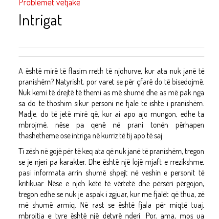
Problemet vetjake
Intrigat
A është mirë të flasim rreth të njohurve, kur ata nuk janë të
pranishëm? Natyrisht, por varet se për çfarë do të bisedojmë.
Nuk kemi të drejtë të themi as më shumë dhe as më pak nga
sa do të thoshim sikur personi në fjalë të ishte i pranishëm.
Madje, do të jetë mirë që, kur ai apo ajo mungon, edhe ta
mbrojmë, nëse pa qenë në prani tonën përhapen
thashetheme ose intriga në kurriz të tij apo të saj.
T`i zësh në gojë për të keq ata që nuk janë të pranishëm, tregon
se je njeri pa karakter. Dhe është një lojë mjaft e rrezikshme,
pasi informata arrin shumë shpejt në veshin e personit të
kritikuar. Nëse e njeh këtë të vërtetë dhe përsëri përgojon,
tregon edhe se nuk je aspak i zgjuar, kur me fjalët që thua, zë
më shumë armiq. Në rast se është fjala për miqtë tuaj,
mbrojtja e tyre është një detyrë nderi. Por, ama, mos ua