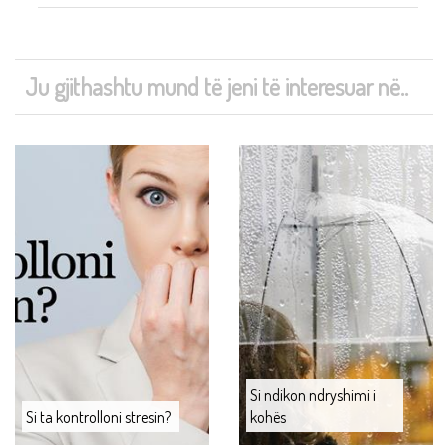
Ju gjithashtu mund të jeni të interesuar në..
Si ndikon ndryshimi i
Si ta kontrolloni stresin?
kohës