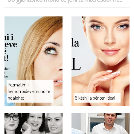
Pezmatimi i
hemorroideve mund të
ndalohet
6 këshilla për ten ideal