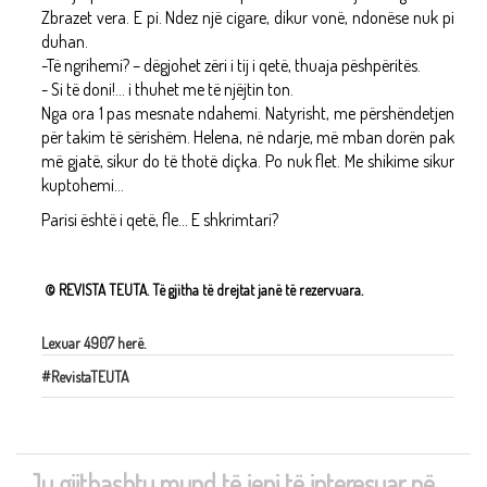
Zbrazet vera. E pi. Ndez një cigare, dikur vonë, ndonëse nuk pi
duhan.
-Të ngrihemi? – dëgjohet zëri i tij i qetë, thuaja pëshpëritës.
- Si të doni!... i thuhet me të njëjtin ton.
Nga ora 1 pas mesnate ndahemi. Natyrisht, me përshëndetjen
për takim të sërishëm. Helena, në ndarje, më mban dorën pak
më gjatë, sikur do të thotë diçka. Po nuk flet. Me shikime sikur
kuptohemi...
Parisi është i qetë, fle... E shkrimtari?
© REVISTA TEUTA. Të gjitha të drejtat janë të rezervuara.
Lexuar 4907 herë.
#RevistaTEUTA
Ju gjithashtu mund të jeni të interesuar në..