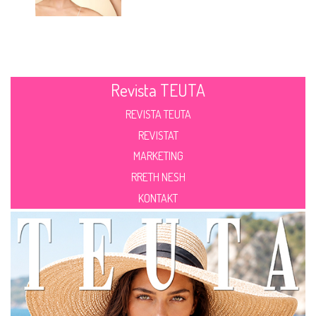
Revista TEUTA
REVISTA TEUTA
REVISTAT
MARKETING
RRETH NESH
KONTAKT