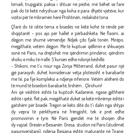
Ismaili, trupgjatë, paksa i shtuar në peshë, më bëhet se fare
pak do të ketë ndryshuar nga koha e para dhjetë vjetëve, kur
vizitoi për të mbramën herë Prishtinën, redaksitë tona.
Çfarë do të ishte tema e bisedës në këtë kohë të rëndë për
shqiptarët – pos ajo për hallet e përbashkëta. Ne flasim, ai
dëgjon me shumë vëmendje. Ndjek çdo fjalë tonën. Mirëpo,
megjithatë, vetëm dëgjon. Me të kuptuar qëllimin e shkuarjes
sonë në Paris, na drejtohet me qëndrimin prindëror, qëndrim
shoku e miku të rrallë. S’kursen edhe ndonjë këshillë:
- Shikoni, me t’u nisur nga Zonja Mitterrand, duhet pasur një
gjë parasysh, duhet konsideruar vetja plotësisht e barabartë
me të, pa fije kompleksi a ndjenje inferiore. Vetëm atëherë do
të mund të bisedoni barabartë, lirshëm... Çlirohuni!
Ani që vështirë është ta kuptosh Kadarenë, ngase gjithherë
është i qetë, flet pak, megjithatë duket se këtë mbrëmje është i
gatshëm për bisedë. Tregon se këto ditë do t’i dalin nga shtypi
dy vepra të përkthyera në frëngjisht, tek e pret edhe
promovimin e tyre. Në Paris gjendet me të shoqen dhe
dy vajzat: Gresën e Besianën. Gresa, studion në Paris (studimet
pasuniversitare), ndërsa Besiana është maturante në Tiranë.