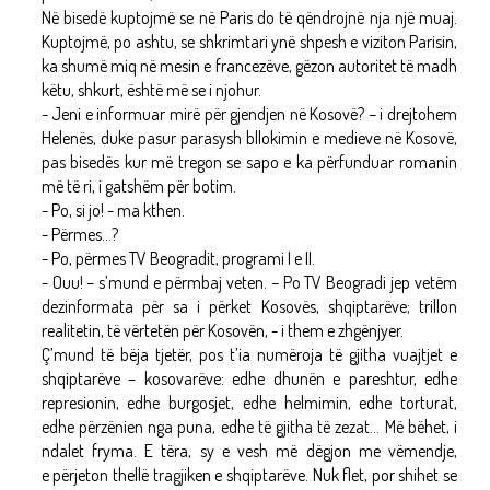
Në bisedë kuptojmë se në Paris do të qëndrojnë nja një muaj.
Kuptojmë, po ashtu, se shkrimtari ynë shpesh e viziton Parisin,
ka shumë miq në mesin e francezëve, gëzon autoritet të madh
këtu, shkurt, është më se i njohur.
- Jeni e informuar mirë për gjendjen në Kosovë? – i drejtohem
Helenës, duke pasur parasysh bllokimin e medieve në Kosovë,
pas bisedës kur më tregon se sapo e ka përfunduar romanin
më të ri, i gatshëm për botim.
- Po, si jo! - ma kthen.
- Përmes...?
- Po, përmes TV Beogradit, programi I e II.
- Ouu! – s’mund e përmbaj veten. – Po TV Beogradi jep vetëm
dezinformata për sa i përket Kosovës, shqiptarëve; trillon
realitetin, të vërtetën për Kosovën, - i them e zhgënjyer.
Ç’mund të bëja tjetër, pos t’ia numëroja të gjitha vuajtjet e
shqiptarëve – kosovarëve: edhe dhunën e pareshtur, edhe
represionin, edhe burgosjet, edhe helmimin, edhe torturat,
edhe përzënien nga puna, edhe të gjitha të zezat... Më bëhet, i
ndalet fryma. E tëra, sy e vesh më dëgjon me vëmendje,
e përjeton thellë tragjiken e shqiptarëve. Nuk flet, por shihet se