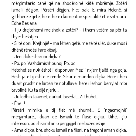
mërgimtarët tanë që na shoqërojnë këtë mbrëmje. Zotëri
Ismaili dëgjon. Përsëri dëgjon. Flet pak. E mira Helenë, si
gjithherë e qetë, herë-herë i komenton specialitetet e shtruara.
Edhe Besiana.
- T’ju drejtohemi me shok a zotëri? – i them vetëm sa për ta
thyer heshtjen.
- Si të doni. Krejt një! – ma kthen qetë, me zë të ulët, duke mos i
dhënë rëndësi fare kësaj.
- Jeni duke shkruar diçka?
- Po, po. Vazhdimisht punoj. Po, po...
Hetohet se nuk është i disponuar. Mezi i nxjerr fjalët nga goja.
Heshtja e tij është e rëndë. Sikur e mundon diçka. Herë i bën
duart grusht në lartësi të nofullave, herë i lëshon bërrylat mbi
tavolinë. Ku ta dijë njeriu...
- Ju lodhin takimet, darkat, bisedat...? i thuhet.
- Ëhë...!
Përsëri mimika e tij flet më shumë... E ‘ngacmojnë’
mërgimtarët, duan që Ismaili të flasë diçka. Dihet ç’u
intereson, po shkrimtari u përgjigjet me buzëqeshje.
- Ama diçka, bre, shoku Ismail na flisni, na tregoni aman diçka,