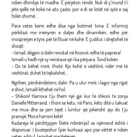
ndien dhimbje të madhe. E përjeton rëndë. Nuk di ç’mund t’i
jetë sjellë në kokë në ato çaste, por e di se lotët në sytë e saj
folën shumë...
Para vetes kemi edhe disa nga botimet tona. E informoj
përkitazi me mënyrën e daljes dhe dinamikën, edhe për
mosprerjen e tyre, për të fituar në kohë. E çuditur, i drejtohet të
shoqit:
- Ismail, dëgjon si dalin revistat në Kosovë, edhe të paprera!
Ismaili u hedh një sy revistave që i ka përpara. Tund kokën.
- Do të bëhet mirë, thotë. Kjo kohë e vështirë, ndër më të
vështirat, duhet të tejkalohet...
Ngrihen, përshëndetemi, dalin. Pa u ulur mirë, i lagur nga rigat
e shiut, Ismaili kthehet në hol.
- Shikoni! Harrova t’ju them një gjë: kur të shkoni te zonja
Danielle Mitterrand, i thoni se këtu, në Paris, këto ditë u takuat
me mua dhe se jam tejet i lumtur që pikërisht ajo do t’ju
pranojë. Mos e harroni këtë!
Kadareja lë përshtypjen (këtë mbrëmje) se njëmend është i
disponuar. I buzëqeshur (për kurtoazi apo pse vërtet e ndien
veten ashtu), largohet me Helenën.