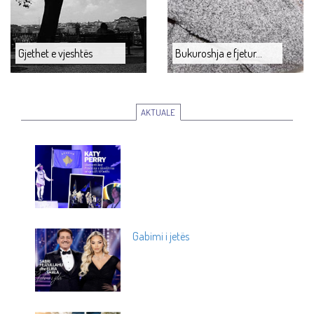
Gjethet e vjeshtës
Bukuroshja e fjetur...
AKTUALE
Gabimi i jetës