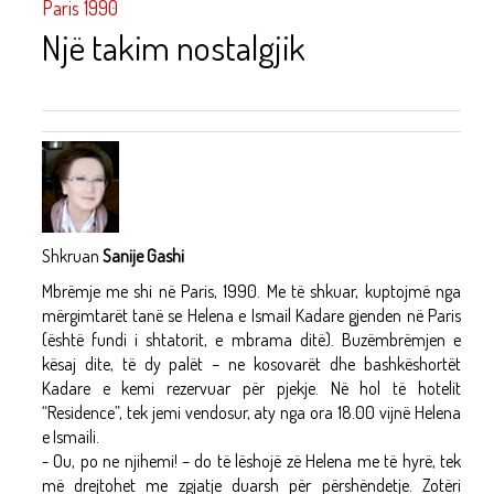
Paris 1990
Një takim nostalgjik
Shkruan
Sanije Gashi
Mbrëmje me shi në Paris, 1990. Me të shkuar, kuptojmë nga
mërgimtarët tanë se Helena e Ismail Kadare gjenden në Paris
(është fundi i shtatorit, e mbrama ditë). Buzëmbrëmjen e
kësaj dite, të dy palët – ne kosovarët dhe bashkëshortët
Kadare e kemi rezervuar për pjekje. Në hol të hotelit
“Residence”, tek jemi vendosur, aty nga ora 18.00 vijnë Helena
e Ismaili.
- Ou, po ne njihemi! – do të lëshojë zë Helena me të hyrë, tek
më drejtohet me zgjatje duarsh për përshëndetje. Zotëri