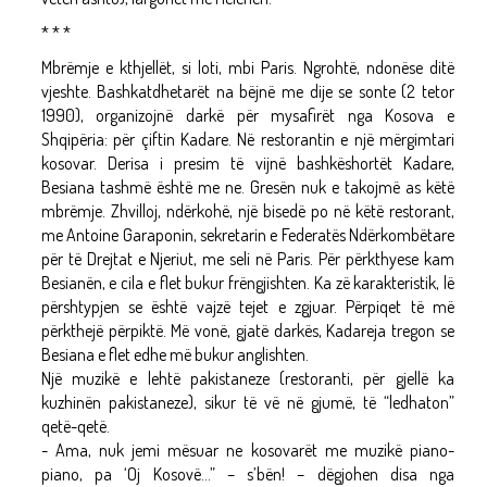
* * *
Mbrëmje e kthjellët, si loti, mbi Paris. Ngrohtë, ndonëse ditë
vjeshte. Bashkatdhetarët na bëjnë me dije se sonte (2 tetor
1990), organizojnë darkë për mysafirët nga Kosova e
Shqipëria: për çiftin Kadare. Në restorantin e një mërgimtari
kosovar. Derisa i presim të vijnë bashkëshortët Kadare,
Besiana tashmë është me ne. Gresën nuk e takojmë as këtë
mbrëmje. Zhvilloj, ndërkohë, një bisedë po në këtë restorant,
me Antoine Garaponin, sekretarin e Federatës Ndërkombëtare
për të Drejtat e Njeriut, me seli në Paris. Për përkthyese kam
Besianën, e cila e flet bukur frëngjishten. Ka zë karakteristik, lë
përshtypjen se është vajzë tejet e zgjuar. Përpiqet të më
përkthejë përpiktë. Më vonë, gjatë darkës, Kadareja tregon se
Besiana e flet edhe më bukur anglishten.
Një muzikë e lehtë pakistaneze (restoranti, për gjellë ka
kuzhinën pakistaneze), sikur të vë në gjumë, të “ledhaton”
qetë-qetë.
- Ama, nuk jemi mësuar ne kosovarët me muzikë piano-
piano, pa ‘Oj Kosovë...” – s’bën! – dëgjohen disa nga