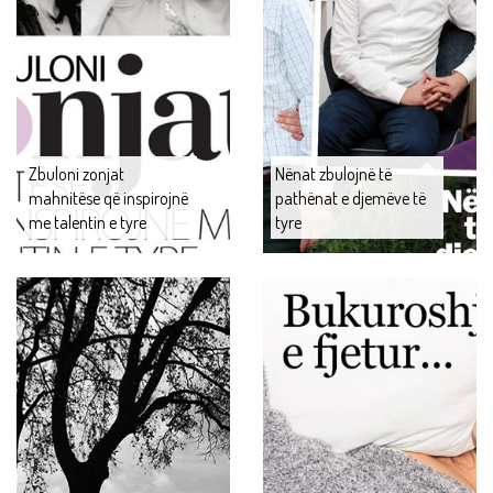
Zbuloni zonjat
Nënat zbulojnë të
mahnitëse që inspirojnë
pathënat e djemëve të
me talentin e tyre
tyre