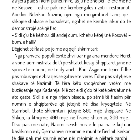
asnjëra palë s’i kemi punët mirë, as ju në Shqipëri, e lëre më ne
në Kosovë – është pak më këmbëngulës i zoti i restorantit,
Abedini. Ndërkaq Nazimi, njëri nga mërgimtarët tanë, që i
shkojnë shakatë e barsoletat, ngrihet në këmbë, sikur do të
demonstrojë atë që flet:
- S’di ç’u bë kështu: dil andej dum, kthehu këtej (në Kosovë) –
bum, e halli?
Dëgjohet të flasë, po jo me aq qejf, shkrimtari:
- Nga pranvera populli është zhvilluar nga ana mendore. Herët
a vonë, administrata do t’i përshtatet kësaj. Shqiptarët janë në
sprovë të madhe, në të dy anët... Kaq. Asgjë më tepër. Edhe
pas mbushjes e zbrazjes së gotave të verës. Edhe pas shtytjes e
shakave të Nazimit. Të tëra këto shoqërohen vetëm me
buzëqeshje nga Kadareja. Një zot e di ç’do të ketë përsiatur në
ato çaste. S’di si e nga rrjedh biseda, po zëmë të flasim për
numrin e shqiptarëve që jetojnë në disa kryeqytete. Në
Stamboll, thotë shkrimtari, jetojnë 800 mijë shqiptarë! Në
Shkup, ia kthejmë, 400 mijë, në Tiranë, shton ai, 300 mijë...
Diku pas mesnate, Nazimi sërish nuk e lë pa na e kujtuar
bashkimin e dy Gjermanive, rrënimin e murit të Berlinit, kërkon
të dijë pak më shumë edhe për rrënimin e njëfarë gardhi...!