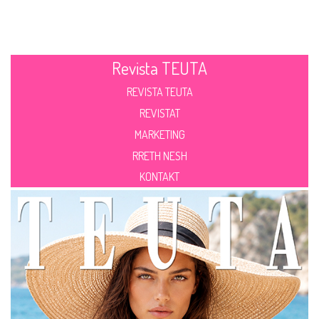
Revista TEUTA
REVISTA TEUTA
REVISTAT
MARKETING
RRETH NESH
KONTAKT