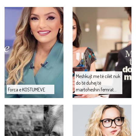
Meshkujt me të cilët nuk
do të duhej të
Forca e KOSTUMEVE
martoheshin femrat...