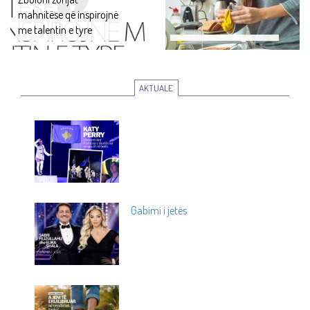
mahnitëse që inspirojnë
me talentin e tyre
AKTUALE
Gabimi i jetës