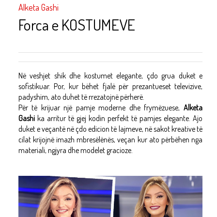
Alketa Gashi
Forca e KOSTUMEVE
Në veshjet shik dhe kostumet elegante, çdo grua duket e
sofistikuar. Por, kur bëhet fjalë për prezantueset televizive,
padyshim, ato duhet të rrezatojnë përherë.
Për të krijuar një pamje moderne dhe frymëzuese,
Alketa
Gashi
ka arritur të gjej kodin perfekt të pamjes elegante. Ajo
duket e veçantë në çdo edicion të lajmeve, në sakot kreative të
cilat krijojnë imazh mbresëlënës, veçan kur ato përbëhen nga
materiali, ngjyra dhe modelet gracioze.