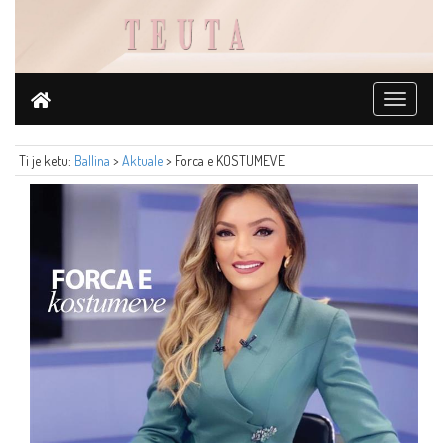
Toggle
navigati
Ti je ketu:
Ballina
>
Aktuale
> Forca e KOSTUMEVE