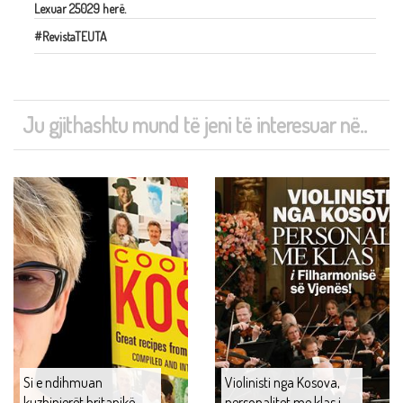
Lexuar 25029 herë.
#RevistaTEUTA
Ju gjithashtu mund të jeni të interesuar në..
Si e ndihmuan
Violinisti nga Kosova,
kuzhinierët britanikë
personalitet me klas i