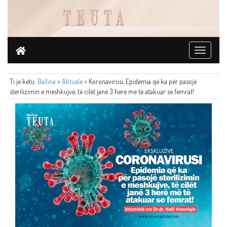
Toggle
navigati
Ti je ketu:
Ballina
>
Aktuale
> Koronavirusi, Epidemia që ka për pasojë
sterilizimin e meshkujve, të cilët janë 3 herë më të atakuar se femrat!