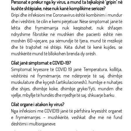
Personat e prekur nga ky virus, a mund ta tejkalojnë ‘gripin’ në
kushte shtëpiake, nëse nuk kanë komplikime serioze?
Gripi dhe infeksioni me Coronavirus është kombinim i mundur
dhe i vështirë, të cilin e kemi përjetuar. Nëse simptomat janë të
lehta dhe frymëmarrja nuk keqësohet, nuk shfaqen
ndryshime fibrotike në mushkëri dhe pacienti është nën
moshën 60-vjeçare, pa sëmundje të tjera, mund të rrezikojë
dhe të trajtohet në shtëpi. Këta duhet të kenë kujdes, se
mushkëritë mund të bllokohen brenda dy orësh.
Cilat janë simptomat e COVID-19?
Simptomat kryesore të COVID 19 janë: Temperatura, kollitja,
vështirësi në frymëmarrje, me ndërprerje të saj, dhimbje
muskulature dhe kyçesh (artikulacionesh), humbje e nuhatjes
dhe shijes, dhimbje koke, dhimbje gryke/fyti, mundim dhe
vjellje, mbyllje të hundës dhe rrjedhje të saj, shkuarje barku.
Cilat organe i atakon ky virus?
Nga infeksioni me COVID19 janë të përfshira kryesisht organet
e frymëmarrjes – mushkëritë, veshkat dhe më në fund
dështimi i multiorganeve.