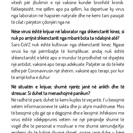
vitesh për zbulimin e një vaksine kundër bronhitit kronik.
Fatkeqësisht, me qëllim apo pa qëllim, ka depertuar ky virus
nga laboratori në hapsirën natyrale dhe ne kemi tani pasojat
të cilat i përjeton çdonjëri nga ne.
Nëse virusi është krijuar në laborator nga shkenctarët kinez, si
nuk po arrijnë shkenctarët nga mbarë bota ta ndalojnë atë?
Sars-CoV2 nuk është kultivuar nga shkenctarët kinez. Ngase
virusi ka një përmbajtje të komplikuar, andaj nuk është
shkenctarisht e lehtë apo e mundur të prodhohet në shpejtësi
një antidot, vaksinë apo terapi adekuate. Patjetër se do të ketë
edhe për Coronavirusin një shërim, vaksinë apo terapi, por kur
të arrijë koha e duhur.
Në situatën e krijuar, shumë njerëz janë në ankth dhe të
stresuar. Si duhet ta menaxhojmë panikun?
Në radhë të parë, duhet të kemi kujdes të veçantë, t’u besojmë
vetëm informacioneve të sakta dhe jo atyre mashtruese. Mos
të besojmë çdo gjë që e dëgjojmë dhe e lexojmë. Infeksioni me
virus është vdekjeprurës vetëm në një përqindje shumë të
vogël dhe te personat e moshuar e me shumë sëmundje.Kjo
epidemi do të kalojë shumë shpejt, ngase janë duke u bërë