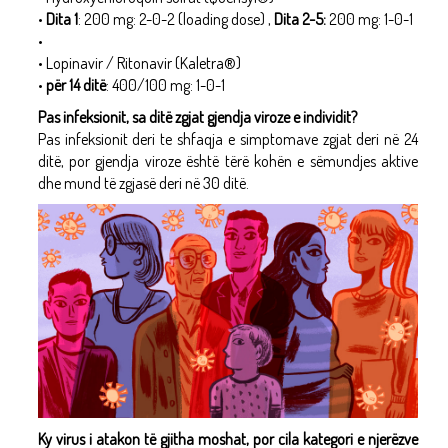
•
Dita 1
: 200 mg: 2-0-2 (loading dose) ,
Dita 2-5:
200 mg: 1-0-1
•
• Lopinavir / Ritonavir (Kaletra®)
•
për 14 ditë
: 400/100 mg: 1-0-1
Pas infeksionit, sa ditë zgjat gjendja viroze e individit?
Pas infeksionit deri te shfaqja e simptomave zgjat deri në 24
ditë, por gjendja viroze është tërë kohën e sëmundjes aktive
dhe mund të zgjasë deri në 30 ditë.
Ky virus i atakon të gjitha moshat, por cila kategori e njerëzve