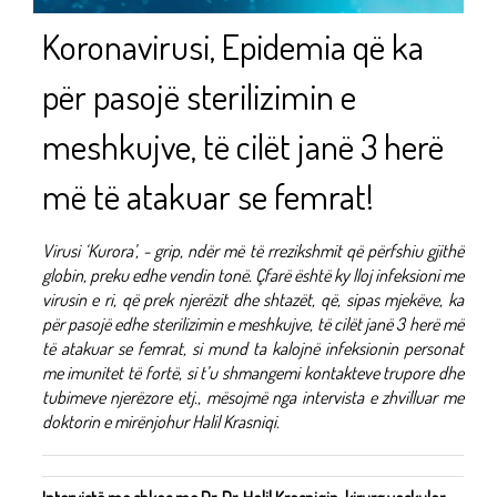
Koronavirusi, Epidemia që ka
për pasojë sterilizimin e
meshkujve, të cilët janë 3 herë
më të atakuar se femrat!
Virusi ‘Kurora’, - grip, ndër më të rrezikshmit që përfshiu gjithë
globin, preku edhe vendin tonë. Çfarë është ky lloj infeksioni me
virusin e ri, që prek njerëzit dhe shtazët, që, sipas mjekëve, ka
për pasojë edhe sterilizimin e meshkujve, të cilët janë 3 herë më
të atakuar se femrat, si mund ta kalojnë infeksionin personat
me imunitet të fortë, si t’u shmangemi kontakteve trupore dhe
tubimeve njerëzore etj., mësojmë nga intervista e zhvilluar me
doktorin e mirënjohur Halil Krasniqi.