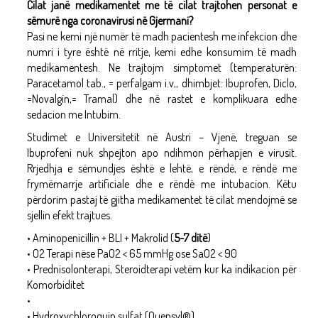
Cilat janë medikamentet me të cilat trajtohen personat e
sëmurë nga coronavirusi në Gjermani?
Pasi ne kemi një numër të madh pacientesh me infekcion dhe
numri i tyre është në rritje, kemi edhe konsumim të madh
medikamentesh. Ne trajtojm simptomet (temperaturën:
Paracetamol tab., = perfalgam i.v,, dhimbjet: Ibuprofen, Diclo,
=Novalgin,= Tramal) dhe në rastet e komplikuara edhe
sedacion me Intubim.
Studimet e Universitetit në Austri – Vjenë, treguan se
Ibuprofeni nuk shpejton apo ndihmon përhapjen e virusit.
Rrjedhja e sëmundjes është e lehtë, e rëndë, e rëndë me
frymëmarrje artificiale dhe e rëndë me intubacion. Këtu
përdorim pastaj të gjitha medikamentet të cilat mendojmë se
sjellin efekt trajtues.
• Aminopenicillin + BLI + Makrolid (
5-7 ditë
)
• O2 Terapi nëse PaO2 < 65 mmHg ose SaO2 < 90
• Prednisolonterapi, Steroidterapi vetëm kur ka indikacion për
Komorbiditet
•
• Hydroxychloroquin sulfat (Quensyl®)