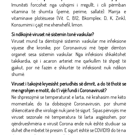
Imuniteti forcohet nga ushqimi i rregullt, i cili përmban
vitamina të shumta (pemë, perime, sallatë). Marrja e
vitaminave plotësuese (Vit. C, B12, Bkomplex; D, K, Zink),
Konsumimi i çajit me xhenxhefil, limon.
Si ndikojnë viruset në sistemin tonë vaskular?
Viruset mund ta dëmtojnë sistemin vaskular me infeksione
vijuese dhe kronike, por Coronavirusi më tepër dëmton
organet sesa sistemin vaskular. Nga infeksioni shkaktohet
takikardia, që i acaron arteriet me qarkullim të shpejt të
gjakut, por në fazën e shkurtër të infeksionit nuk ndikon
shumë.
Viruset i takojnë kryesisht periudhës së dimrit, a do të thotë se
me ngrohjen e motit, do t’i vijë fundi i Coronavirusit?
Ne shpresojmë se temperaturat e larta, në krahasim me këto
momentale, do ta dobësojnë Coronavirusin, por shumë
shkencëtarë dhe virologë nuk janë të sigurt. Sipas përvojës me
viruset sezonale në temperatura të larta asgjësohen, por
qëndrueshmëria e virusit Corona ende nuk është studiuar sa
duhet dhe mbetet të presim. E sigurt është se COVID19 do të na