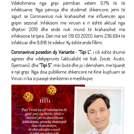
Vdekshmëria nga gripi përmban vetëm 0,1% të të
infektuarve. Nga përvoja dhe studimet shkencore, jemi të
sigurt se Coronavirusi nuk krahasohet me influencën apo
gripin sezonal. Infeksioni me virusin e ri është aktual nga
dhjetori 2019 dhe ende nuk mund të krahasohet me
infeksione të tjera. Deri më sot (19.03.2020), kemi 236,684 të
infektuar dhe 9,818 të vdekur. Ky është ende fillimi.
Coronavirusi posedon dy Variante
-
“Tipi L”
, i cili është shumë
agresiv dhe vdekjeprurës (aktualisht në Itali, Zvicër, Austri,
Gjermani), dhe
“Tipi S”
, më i butë dhe jo i dëmshëm, me tiparet
e një gripi. Nga disa publikime shkencore në Kinë kuptuam se
Virusi i ri ka si pasojë sterilizimin e meshkujve.