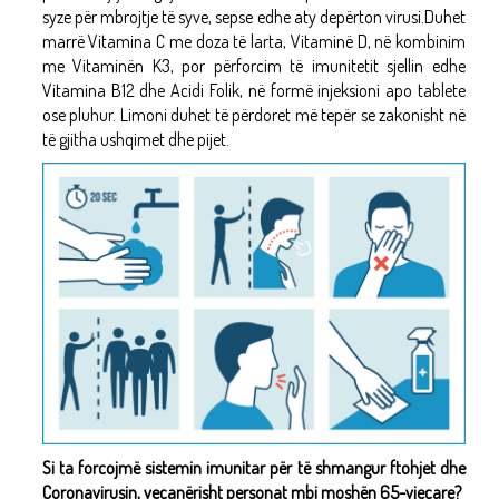
syze për mbrojtje të syve, sepse edhe aty depërton virusi.Duhet
marrë Vitamina C me doza të larta, Vitaminë D, në kombinim
me Vitaminën K3, por përforcim të imunitetit sjellin edhe
Vitamina B12 dhe Acidi Folik, në formë injeksioni apo tablete
ose pluhur. Limoni duhet të përdoret më tepër se zakonisht në
të gjitha ushqimet dhe pijet.
Si ta forcojmë sistemin imunitar për të shmangur ftohjet dhe
Coronavirusin, veçanërisht personat mbi moshën 65-vjeçare?