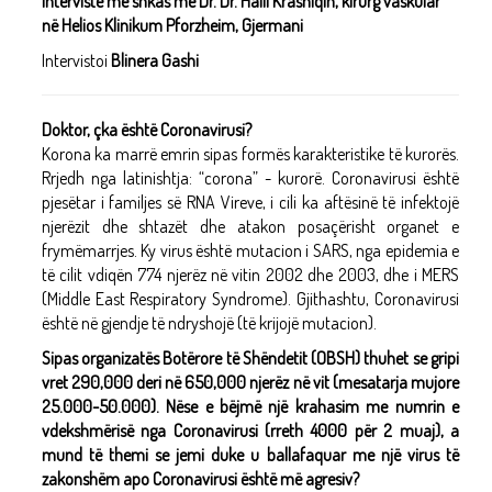
Intervistë me shkas me Dr. Dr. Halil Krasniqin, kirurg vaskular
në Helios Klinikum Pforzheim, Gjermani
Intervistoi
Blinera Gashi
Doktor, çka është Coronavirusi?
Korona ka marrë emrin sipas formës karakteristike të kurorës.
Rrjedh nga latinishtja: “corona” - kurorë. Coronavirusi është
pjesëtar i familjes së RNA Vireve, i cili ka aftësinë të infektojë
njerëzit dhe shtazët dhe atakon posaçërisht organet e
frymëmarrjes. Ky virus është mutacion i SARS, nga epidemia e
të cilit vdiqën 774 njerëz në vitin 2002 dhe 2003, dhe i MERS
(Middle East Respiratory Syndrome). Gjithashtu, Coronavirusi
është në gjendje të ndryshojë (të krijojë mutacion).
Sipas organizatës Botërore të Shëndetit (OBSH) thuhet se gripi
vret 290,000 deri në 650,000 njerëz në vit (mesatarja mujore
25.000-50.000). Nëse e bëjmë një krahasim me numrin e
vdekshmërisë nga Coronavirusi (rreth 4000 për 2 muaj), a
mund të themi se jemi duke u ballafaquar me një virus të
zakonshëm apo Coronavirusi është më agresiv?