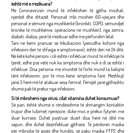
është më e rrezikuara?
Me Coronavirusin mund të infektohen të gjitha moshat,
njerëzit dhe shtazët. Personat mbi moshën 60-vjeçare dhe
personat e sëmurë nga mushkëritë (bronkiti, COPD, sëmundjet
kronike të mushkërive, operacione në mushkëri), nga zemra,
diabeti, dializa, janë të rrezikuar edhe me përfundim letal.
Tani ne kemi pranuar se Inkubacioni (periudha kohore nga
infeksioni deri te shfaqja e simptomave), është deri në 24 ditë.
Në këtë kohë personi i cili është i infektuar mund të infektojë të
tjerët, edhe pse vetë nuk ka simptoma dhe nuk e di se është i
infektuar. Disa persona me imunitet të fortë mund ta kalojnë
tërë infeksionin, por të mos kenë simptoma fare. Meshkujt
janë 3 herë më të atakuar sesa femrat. Fëmijët janë gjithashtu
shumë pak të prekur nga infeksioni.
Si të mbrohemi nga virusi, cilat vitamina duhet konsumuar?
Së pari, është shumë e rëndësishme të shmangim kontaktin
trupor dhe tubimet njerëzore, duke mos e prekur fytyrën me
duar kurrsesi. Duhet pastruar duart disa herë në ditë me
sapun, dhe duhet dezinfektuar gjithsesi. Të përdoren maska
për mbrojtje të gojës dhe hundës, së paku maska FFP2 dhe