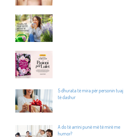
5 dhurata të mira për personin tuaj
të dashur
A do të arrini punë më të mirë me
humor?