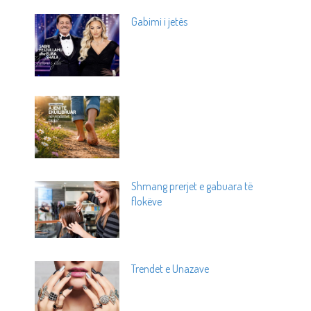
Gabimi i jetës
Shmang prerjet e gabuara të
flokëve
Trendet e Unazave