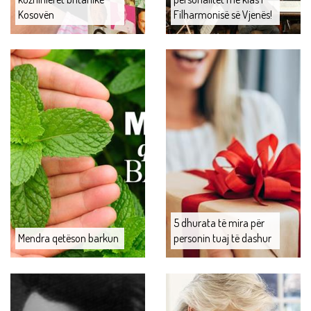
Kosovën
Filharmonisë së Vjenës!
5 dhurata të mira për
Mendra qetëson barkun
personin tuaj të dashur