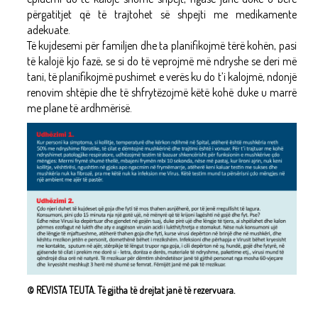
përgatitjet që të trajtohet së shpejti me medikamente
adekuate.
Të kujdesemi për familjen dhe ta planifikojmë tërë kohën, pasi
të kalojë kjo fazë, se si do të veprojmë më ndryshe se deri më
tani, të planifikojmë pushimet e verës ku do t’i kalojmë, ndonjë
renovim shtëpie dhe të shfrytëzojmë këtë kohë duke u marrë
me plane të ardhmërisë.
© REVISTA TEUTA. Të gjitha të drejtat janë të rezervuara.