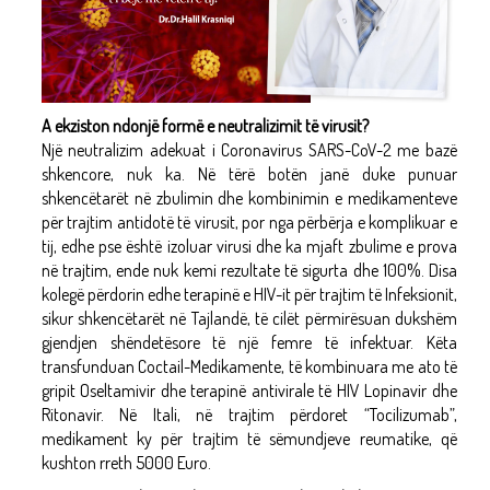
A ekziston ndonjë formë e neutralizimit të virusit?
Një neutralizim adekuat i Coronavirus SARS-CoV-2 me bazë
shkencore, nuk ka. Në tërë botën janë duke punuar
shkencëtarët në zbulimin dhe kombinimin e medikamenteve
për trajtim antidotë të virusit, por nga përbërja e komplikuar e
tij, edhe pse është izoluar virusi dhe ka mjaft zbulime e prova
në trajtim, ende nuk kemi rezultate të sigurta dhe 100%. Disa
kolegë përdorin edhe terapinë e HIV-it për trajtim të Infeksionit,
sikur shkencëtarët në Tajlandë, të cilët përmirësuan dukshëm
gjendjen shëndetësore të një femre të infektuar. Këta
transfunduan Coctail-Medikamente, të kombinuara me ato të
gripit Oseltamivir dhe terapinë antivirale të HIV Lopinavir dhe
Ritonavir. Në Itali, në trajtim përdoret “Tocilizumab”,
medikament ky për trajtim të sëmundjeve reumatike, që
kushton rreth 5000 Euro.