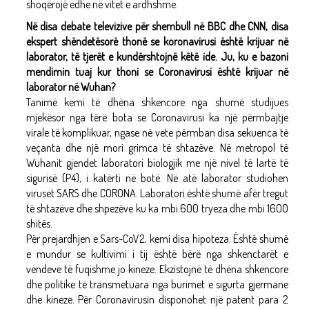
shoqërojë edhe në vitet e ardhshme.
Në disa debate televizive për shembull në BBC dhe CNN, disa
ekspert shëndetësorë thonë se koronavirusi është krijuar në
laborator, të tjerët e kundërshtojnë këtë ide. Ju, ku e bazoni
mendimin tuaj kur thoni se Coronavirusi është krijuar në
laborator në Wuhan?
Tanimë kemi të dhëna shkencore nga shumë studijues
mjekësor nga tërë bota se Coronavirusi ka një përmbajtje
virale të komplikuar, ngase në vete përmban disa sekuenca të
veçanta dhe një mori grimca të shtazëve. Në metropol të
Wuhanit gjendet laboratori biologjik me një nivel të lartë të
sigurisë (P4), i katërti në botë. Në atë laborator studiohen
viruset SARS dhe CORONA. Laboratori është shumë afër tregut
të shtazëve dhe shpezëve ku ka mbi 600 tryeza dhe mbi 1600
shitës.
Për prejardhjen e Sars-CoV2, kemi disa hipoteza. Është shumë
e mundur se kultivimi i tij është bërë nga shkenctarët e
vendeve të fuqishme jo kineze. Ekzistojnë të dhëna shkencore
dhe politike të transmetuara nga burimet e sigurta gjermane
dhe kineze. Për Coronavirusin disponohet një patent para 2