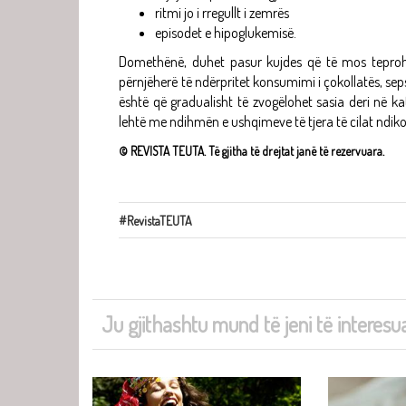
ritmi jo i rregullt i zemrës
episodet e hipoglukemisë.
Domethënë, duhet pasur kujdes që të mos teproh
përnjëherë të ndërpritet konsumimi i çokollatës, sep
është që gradualisht të zvogëlohet sasia deri në 
lehtë me ndihmën e ushqimeve të tjera të cilat ndiko
© REVISTA TEUTA. Të gjitha të drejtat janë të rezervuara.
#RevistaTEUTA
Ju gjithashtu mund të jeni të interesua