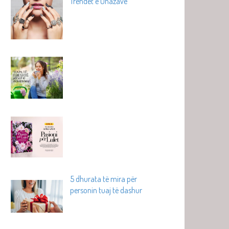
Trendet e Unazave
5 dhurata të mira për
personin tuaj të dashur