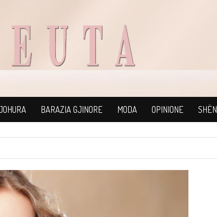
NJOHURA
BARAZIA GJINORE
MODA
OPINIONE
SHËN