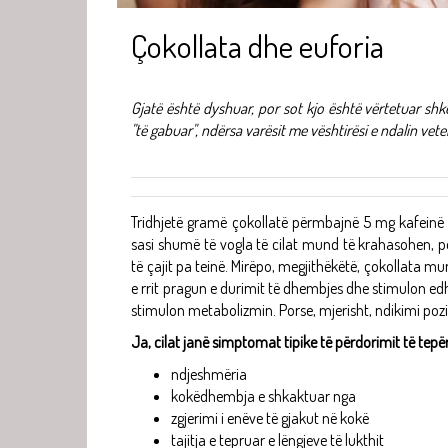
Çokollata dhe euforia
Gjatë është dyshuar, por sot kjo është vërtetuar shk
"të gabuar", ndërsa varësit me vështirësi e ndalin vete
Tridhjetë gramë çokollatë përmbajnë 5 mg kafeinë d
sasi shumë të vogla të cilat mund të krahasohen, pë
të çajit pa teinë. Mirëpo, megjithëkëtë, çokollata m
e rrit pragun e durimit të dhembjes dhe stimulon ed
stimulon metabolizmin. Porse, mjerisht, ndikimi pozi
Ja, cilat janë simptomat tipike të përdorimit të tepër
ndjeshmëria
kokëdhembja e shkaktuar nga
zgjerimi i enëve të gjakut në kokë
tajitja e tepruar e lëngjeve të lukthit