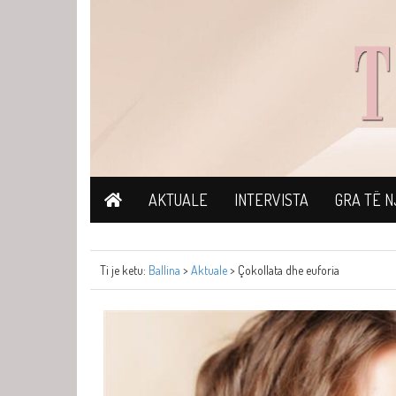
AKTUALE
INTERVISTA
GRA TË 
Ti je ketu:
Ballina
>
Aktuale
> Çokollata dhe euforia