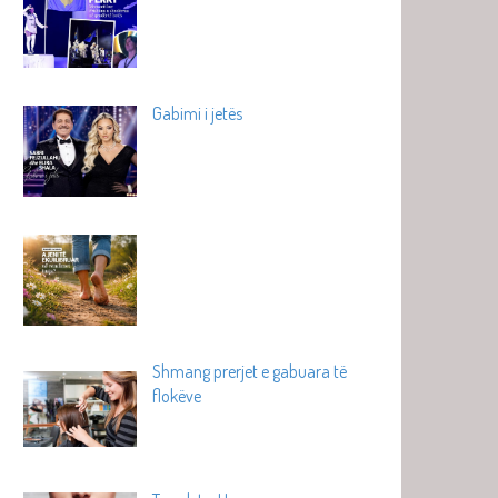
Gabimi i jetës
Shmang prerjet e gabuara të
flokëve