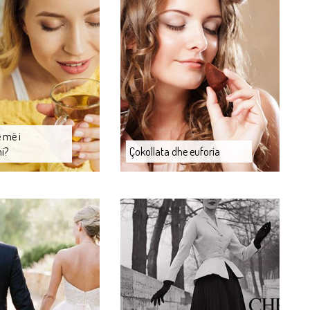
ë më i
i?
Çokollata dhe euforia