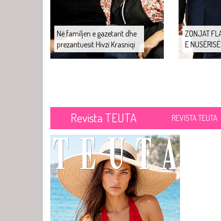
Në familjen e gazetarit dhe
ZONJAT FLA
prezantuesit Hivzi Krasniqi
E NUSËRISË
Revista TEUTA
REVISTA TEUTA