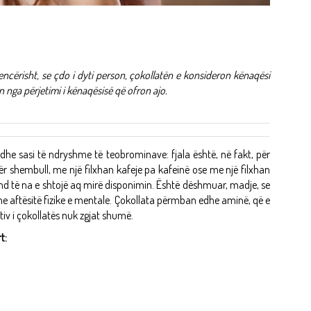
encërisht, se çdo i dyti person, çokollatën e konsideron kënaqësi
n nga përjetimi i kënaqësisë që ofron ajo.
he sasi të ndryshme të teobrominave: fjala është, në fakt, për
r shembull, me një filxhan kafeje pa kafeinë ose me një filxhan
und të na e shtojë aq mirë disponimin. Është dëshmuar, madje, se
he aftësitë fizike e mentale. Çokollata përmban edhe aminë, që e
tiv i çokollatës nuk zgjat shumë.
t: