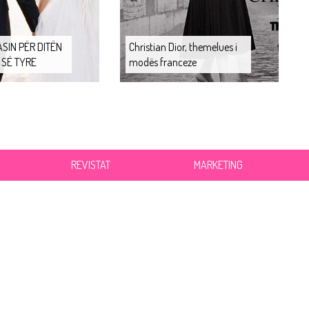
SIN PËR DITËN
Christian Dior, themelues i
 SË TYRE
modës franceze
REVISTAT
MARKETING