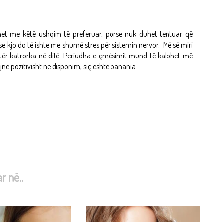
et me këtë ushqim të preferuar, porse nuk duhet tentuar që
se kjo do të ishte me shumë stres për sistemin nervor. Më së miri
katër katrorka në ditë. Periudha e çmësimit mund të kalohet më
jnë pozitivisht në disponim, siç është banania.
r në..