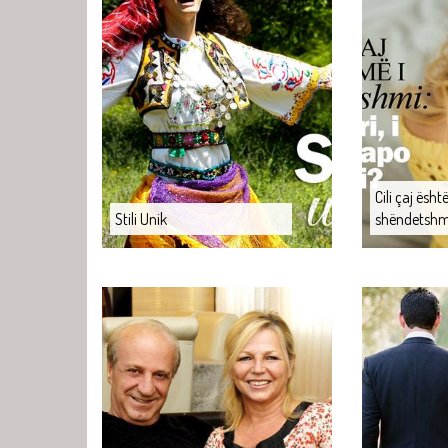
Cili çaj ësht
Stili Unik
shëndetshm