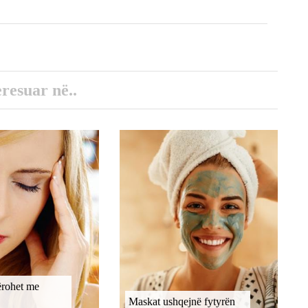
eresuar në..
rohet me
Maskat ushqejnë fytyrën