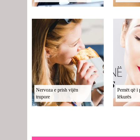
Nervoza e prish vijën
Pemët që i 
trupore
lëkurës