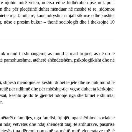
e njohin mirë veten, ndërsa edhe hidhërohen pse nuk po i
akjen dhe për pleqërinë duhet menduar në moshë të re, sidomos
iet e reja familjare, kanë ndryshuar mjaft sikurse edhe kushtet
ur, nëse e presim bukur – thonë sociologët dhe i theksojnë 10
ë nuk mund t’i shmangemi, as mund ta mashtrojmë, as që do të
të të pamohueshme, atëherë shëndetshëm, psikologjikisht dhe në
i, shpesh mendojnë se kështu duhet të jetë dhe se nuk mund të
rejtë për ndihmë dhe për mbështe-tje, veçse duhet ta kërkojnë.
sat, kështu që do të gjendet ndonjë nga shërbimet e shumta,
e.
ëtarët e familjes, nga farefisi, fqinjët, nga shërbimet sociale e
ëm ndaj vetvetes dhe ndaj shëndetit tuaj, të ardhurave, pasurisë
tesës t’ua dërgoni porosinë sa më të mirë gjeneratave më të