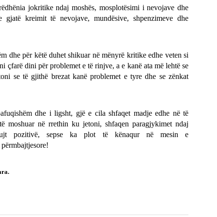
rëdhënia jokritike ndaj moshës, mosplotësimi i nevojave dhe
 gjatë kreimit të nevojave, mundësive, shpenzimeve dhe
 dhe për këtë duhet shikuar në mënyrë kritike edhe veten si
ni çfarë dini për problemet e të rinjve, a e kanë ata më lehtë se
ni se të gjithë brezat kanë problemet e tyre dhe se zënkat
afuqishëm dhe i ligsht, gjë e cila shfaqet madje edhe në të
 të moshuar në rrethin ku jetoni, shfaqen paragjykimet ndaj
bujt pozitivë, sepse ka plot të kënaqur në mesin e
e përmbajtjesore!
ara.