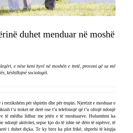
qërinë duhet menduar në moshë
 pleqëri, e nëse keni hyrë në moshën e tretë, provoni që sa më
ës, këshillojnë sociologët.
htë i rrezikshëm për shpirtin dhe për trupin. Njerëzit e moshuar e
ikush t’u troket në derë ose t’u telefonojë që t’u ofrojë ndonjë
meve të mëdha lidhur me jetën e të moshuarve. Hulumtimi ka
e ndonjë aktivitet, sepse kjo do të ishte në dëm të nipërve, të
hherë i duhet diçka. Te ky brez ka plot frikë, shprehi të këqija