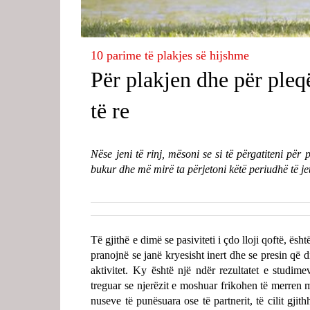
10 parime të plakjes së hijshme
Për plakjen dhe për ple
të re
Nëse jeni të rinj, mësoni se si të përgatiteni për
bukur dhe më mirë ta përjetoni këtë periudhë të jet
Të gjithë e dimë se pasiviteti i çdo lloji qoftë, ës
pranojnë se janë kryesisht inert dhe se presin që d
aktivitet. Ky është një ndër rezultatet e studi
treguar se njerëzit e moshuar frikohen të merren m
nuseve të punësuara ose të partnerit, të cilit gjit