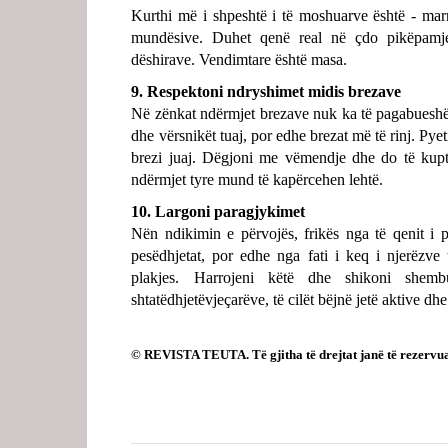
Kurthi më i shpeshtë i të moshuarve është - mar
mundësive. Duhet qenë real në çdo pikëpamje
dëshirave. Vendimtare është masa.
9. Respektoni ndryshimet midis brezave
Në zënkat ndërmjet brezave nuk ka të pagabueshëm
dhe vërsnikët tuaj, por edhe brezat më të rinj. Pyet
brezi juaj. Dëgjoni me vëmendje dhe do të kupto
ndërmjet tyre mund të kapërcehen lehtë.
10. Largoni paragjykimet
Nën ndikimin e përvojës, frikës nga të qenit i p
pesëdhjetat, por edhe nga fati i keq i njerëzve
plakjes. Harrojeni këtë dhe shikoni shem
shtatëdhjetëvjeçarëve, të cilët bëjnë jetë aktive dh
© REVISTA TEUTA. Të gjitha të drejtat janë të rezervu