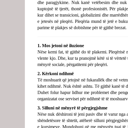
dhe paragjykime. Nuk kanë vetëbesim dhe nuk 
kuptojnë të tjerët, thonë profesionistët. Për pl
kur dihet se transicioni, globalizimi dhe marrëdhën
e jetesës në pleqëri. Pleqëria mund të jetë e buk
parime të plakjes së dobishme për të gjithë brezat.
1. Mos jetoni në iluzione
Nëse kemi fat, të gjithë do të plakemi. Pleqëris
vlente kjo. Dhe, kur ta pranojmë këtë si të vërte
mënyrë sociale, përgatitemi për pleqëri.
2. Kërkoni ndihmë
Të moshuarit që jetojnë në fukarallëk dhe në vetm
kihet ndihmë. Nuk është ashtu. Të gjithë kanë të d
Duhet folur hapur lidhur me problemet dhe penge
organizatat ose serviset për ndihmë të të moshuarv
3. Silluni në mënyrë të përgjegjshme
Nëse nuk dëshironi të jeni pasiv dhe të varur nga an
shëndetësore të shtetit, atëherë silluni përgjegjsh
e kursimeve. Mundohuni që me mënyrën tuaj të je