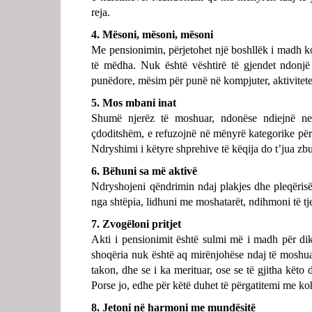
reja.
4. Mësoni, mësoni, mësoni
Me pensionimin, përjetohet një boshllëk i madh koh
të mëdha. Nuk është vështirë të gjendet ndonjë
punëdore, mësim për punë në kompjuter, aktivitet
5. Mos mbani inat
Shumë njerëz të moshuar, ndonëse ndiejnë ne
çdoditshëm, e refuzojnë në mënyrë kategorike për
Ndryshimi i këtyre shprehive të këqija do t’jua zbu
6. Bëhuni sa më aktivë
Ndryshojeni qëndrimin ndaj plakjes dhe pleqërisë
nga shtëpia, lidhuni me moshatarët, ndihmoni të tje
7. Zvogëloni pritjet
Akti i pensionimit është sulmi më i madh për dikë
shoqëria nuk është aq mirënjohëse ndaj të moshuarv
takon, dhe se i ka merituar, ose se të gjitha këto 
Porse jo, edhe për këtë duhet të përgatitemi me ko
8. Jetoni në harmoni me mundësitë