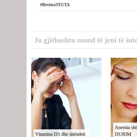
#RevistaTEUTA
Ju gjithashtu mund të jeni të int
Anemia shë
Vitamina D3 dhe shëndeti
DURIM