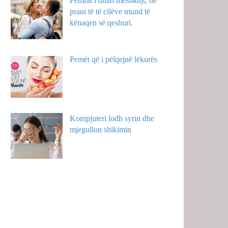
Femrat i duan meshkujt, në
prani të të cilëve mund të
kënaqen së qeshuri.
Pemët që i pëlqejnë lëkurës
Kompjuteri lodh syrin dhe
mjegullon shikimin