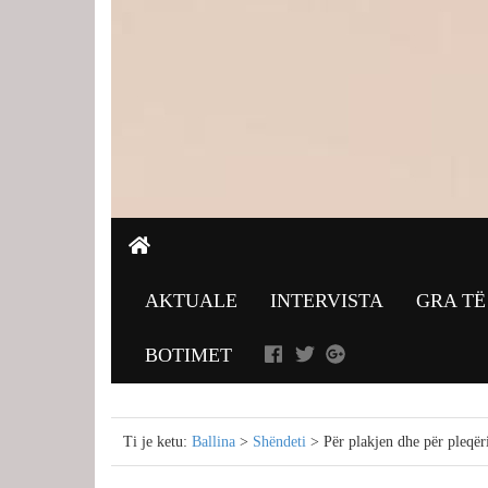
AKTUALE
INTERVISTA
GRA TË
BOTIMET
Ti je ketu:
Ballina
>
Shëndeti
> Për plakjen dhe për pleqër