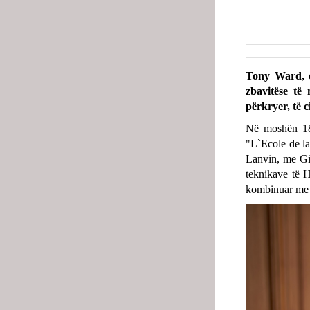
Tony Ward, d
zbavitëse të
përkryer, të c
Në moshën 18 
"L`Ecole de la
Lanvin, me Gi
teknikave të Ha
kombinuar me m