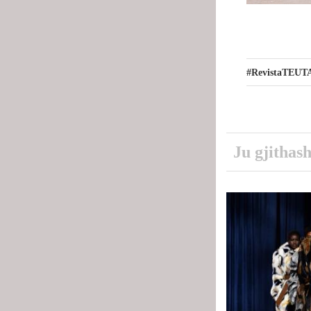
#RevistaTEUT
Ju gjithash